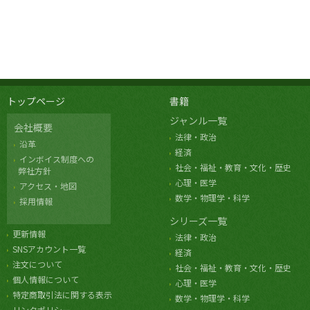
トップページ
書籍
ジャンル一覧
会社概要
法律・政治
沿革
経済
インボイス制度への
社会・福祉・教育・文化・歴史
弊社方針
心理・医学
アクセス・地図
数学・物理学・科学
採用情報
シリーズ一覧
更新情報
法律・政治
SNSアカウント一覧
経済
注文について
社会・福祉・教育・文化・歴史
個人情報について
心理・医学
特定商取引法に関する表示
数学・物理学・科学
リンクポリシー