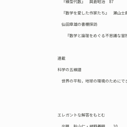
『線型代数』 與倉昭治 87
『数学を愛した作家たち』 瀬山士郎
仙田章雄の書棚探訪
『数学と論理をめぐる不思議な冒険
連載
科学の五線譜
世界の平和，地球の環境のためにでき
エレガントな解答をもとむ
出題 秋山仁・植野義明 10