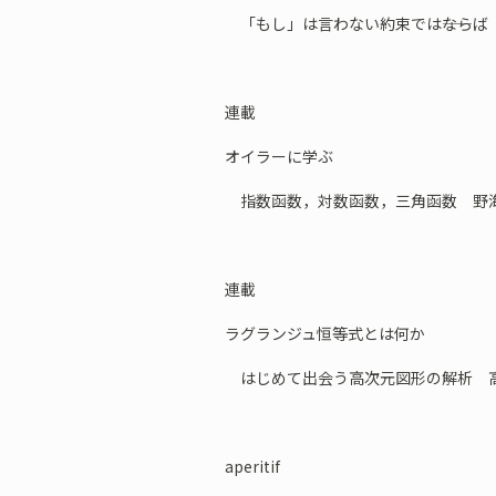
「もし」は言わない約束では――ならば
連載
オイラーに学ぶ
指数函数，対数函数，三角函数 野海
連載
ラグランジュ恒等式とは何か
はじめて出会う高次元図形の解析 高次
aperitif