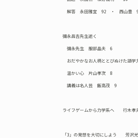
解答 永田雅宜 92 ・ 西山豊 9
彌永昌吉先生逝く
彌永先生 服部晶夫 6
おだやかなお人柄ととびぬけた語学力
温かい心 片山孝次 8
講義は名人芸 飯高茂 9
ライフゲームから力学系へ 行木孝夫
「3」の発想を大切にしよう 芳沢光