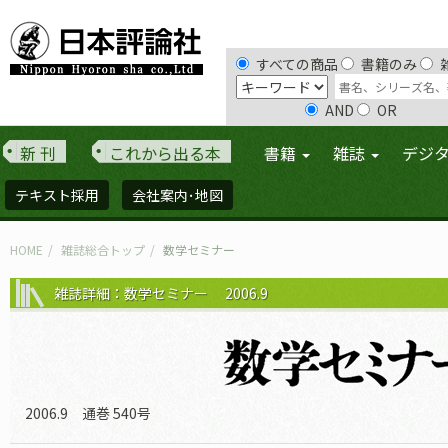
すべての商品
書籍のみ
AND
OR
新 刊
これから出る本
書籍
雑誌
デジ
テキスト採用
会社案内･地図
HOME
雑誌総合トップ
数学セミナー
雑誌詳細：数学セミナー 2006.9
2006.9 通巻 540号