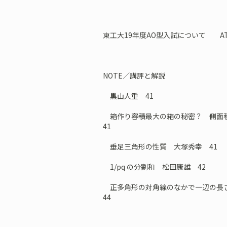
東工大19年度AO型入試について AT
NOTE／講評と解説
黒山人重 41
箱作り――容積最大の箱の秘密？ 側
41
垂足三角形の性質 大塚秀幸 41
1/pq の分割和 松田康雄 42
正多角形の対角線のなかで一辺の長
44