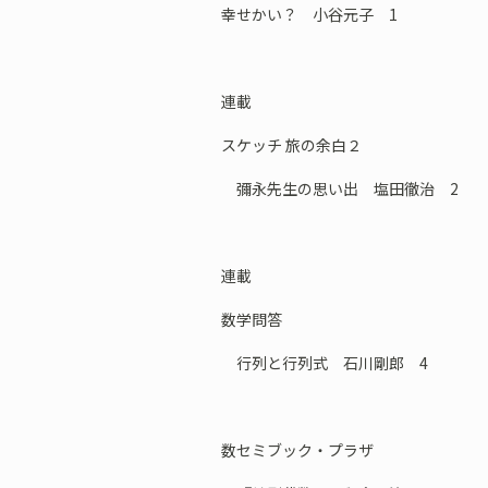
幸せかい？ 小谷元子 1
連載
スケッチ 旅の余白２
彌永先生の思い出 塩田徹治 2
連載
数学問答
行列と行列式 石川剛郎 4
数セミブック・プラザ