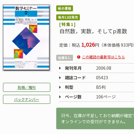
紙の書籍
毎月12日発売
[特集1]
自然数，実数，そしてp進数
1,026
定価：税込
円（本体価格 933円
この雑誌の最新号はこちら
在庫なし
発刊年月
2006.08
雑誌コード
05423
判型
B5判
別冊／増刊
ページ数
106ページ
バックナンバー
只今、在庫が不足しており納期が確定
オンラインでの受付ができません。