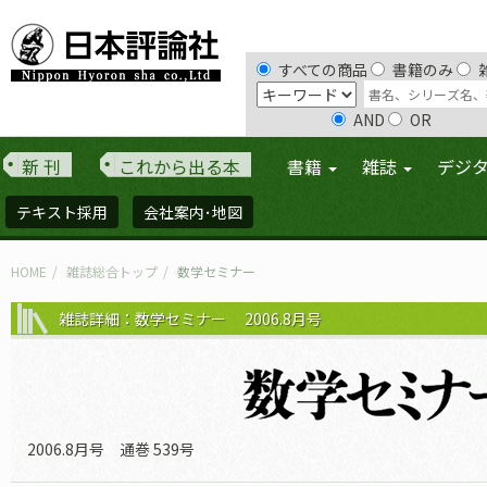
すべての商品
書籍のみ
AND
OR
新 刊
これから出る本
書籍
雑誌
デジ
テキスト採用
会社案内･地図
HOME
雑誌総合トップ
数学セミナー
雑誌詳細：数学セミナー 2006.8月号
2006.8月号 通巻 539号