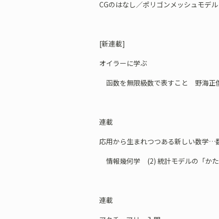
CGのはなし／ポリゴンメッシュモデル
[新連載]
オイラーに学ぶ
函数を無限級数で表すこと 野海正俊
連載
応用から生まれつつある新しい数学…
情報幾何学 (2) 統計モデルの「かた
連載