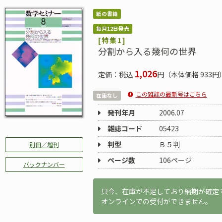
紙の書籍
毎月12日発売
[特集1]
分割から入る幾何の世界
1,026
定価：税込
円（本体価格 933円
この雑誌の最新号はこちら
在庫なし
発刊年月
2006.07
雑誌コード
05423
判型
Ｂ５判
別冊／増刊
ページ数
106ページ
バックナンバー
只今、在庫が不足しており納期が確定
オンラインでの受付ができません。