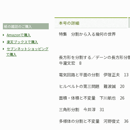
本号の詳細
紙の雑誌のご購入
特集 分割から入る幾何の世界
Amazonで購入
楽天ブックスで購入
セブンネットショッピング
で購入
長方形を分割する／デーンの長方形分
牛瀧文宏 8
電気回路と平面の分割 伊理正夫 13
ヒルベルトの第三問題 難波誠 20
面積・体積と不変量 下川航也 26
三角形分割 今井淳 31
多様体の分割と不変量 河野俊丈 36