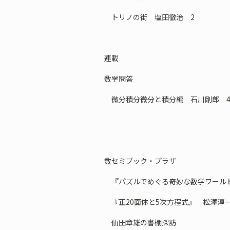
トリノの街 塩田徹治 2
連載
数学問答
微分積分――微分と積分編 石川剛郎 
数セミブック・プラザ
『パズルでめぐる奇妙な数学ワールド
『正20面体と5次方程式』 松澤淳一
仙田章雄の書棚探訪