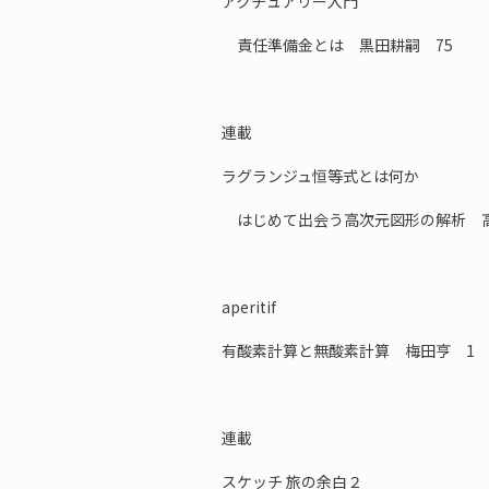
アクチュアリー入門
責任準備金とは 黒田耕嗣 75
連載
ラグランジュ恒等式とは何か
はじめて出会う高次元図形の解析 高
aperitif
有酸素計算と無酸素計算 梅田亨 1
連載
スケッチ 旅の余白２