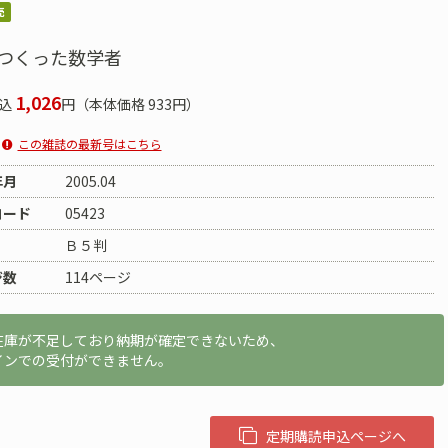
売
つくった数学者
1,026
込
円（本体価格 933円）
この雑誌の最新号はこちら
年月
2005.04
コード
05423
Ｂ５判
ジ数
114ページ
在庫が不足しており納期が確定できないため、
インでの受付ができません。
定期購読申込ページへ