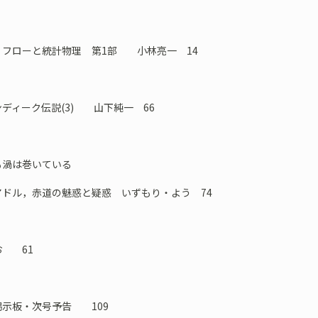
・フローと統計物理 第1部 小林亮一 14
ディーク伝説(3) 山下純一 66
も渦は巻いている
ドル，赤道の魅惑と疑惑 いずもり・よう 74
お 61
掲示板・次号予告 109