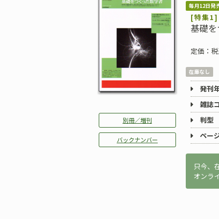
毎月12日発
[特集1]
基礎を
定価：税
在庫なし
発刊
雑誌
判型
別冊／増刊
ペー
バックナンバー
只今、
オンラ