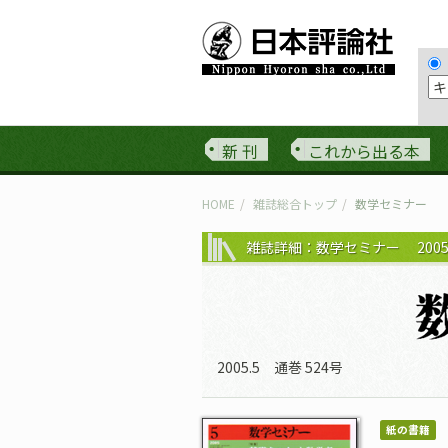
新 刊
これから出る本
HOME
雑誌総合トップ
数学セミナー
雑誌詳細：数学セミナー 2005
2005.5 通巻 524号
紙の書籍