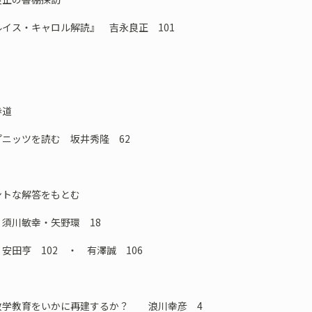
ス・キャロル解読』 吉永良正 101
歩道
ニッツを読む 坂井秀隆 62
ントな解答をもとむ
須川敏幸・矢野環 18
田亨 102 ・ 有澤誠 106
数学教育をいかに再建するか？ 浪川幸彦 4