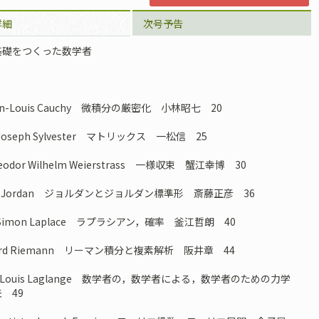
詳細
次号予告
基礎をつくった数学者
tin-Louis Cauchy 微積分の厳密化 小林昭七 20
 Joseph Sylvester マトリックス 一松信 25
heodor Wilhelm Weierstrass 一様収束 蟹江幸博 30
lle Jordan ジョルダンとジョルダン標準形 斎藤正彦 36
e-Simon Laplace ラプラシアン，確率 釜江哲朗 40
hard Riemann リーマン積分と複素解析 阪井章 44
ph Louis Laglange 数学者の，数学者による，数学者のための力学
 49