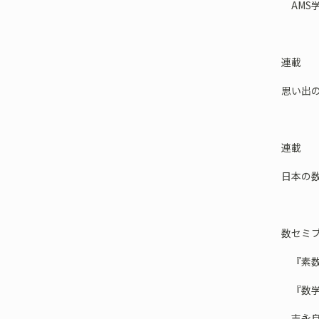
AMS
連載
思い出
連載
日本の
数セミ
『素数
『数学
吉永良