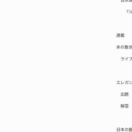
『ルイ
連載
本の散
ライプ
エレガ
出題 
解答 安
日本の