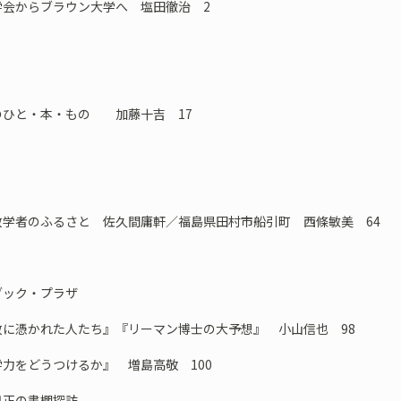
学会からブラウン大学へ 塩田徹治 2
のひと・本・もの 加藤十吉 17
数学者のふるさと 佐久間庸軒／福島県田村市船引町 西條敏美 64
ブック・プラザ
に憑かれた人たち』『リーマン博士の大予想』 小山信也 98
力をどうつけるか』 増島高敬 100
正の書棚探訪