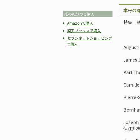
本号の
紙の雑誌のご購入
特集 
Amazonで購入
楽天ブックスで購入
セブンネットショッピング
で購入
Augus
James
Karl T
Cami
Pierr
Bern
Jose
保江邦夫