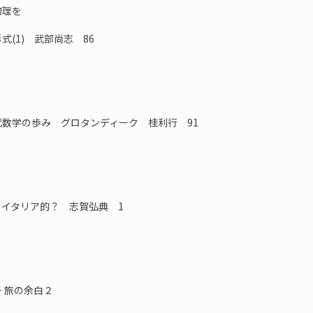
物理を
(1) 武部尚志 86
数学の歩み グロタンディーク 桂利行 91
てイタリア的？ 志賀弘典 1
 旅の余白２