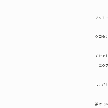
リッチ
グロタン
それで
エクア
よこが
数セミ