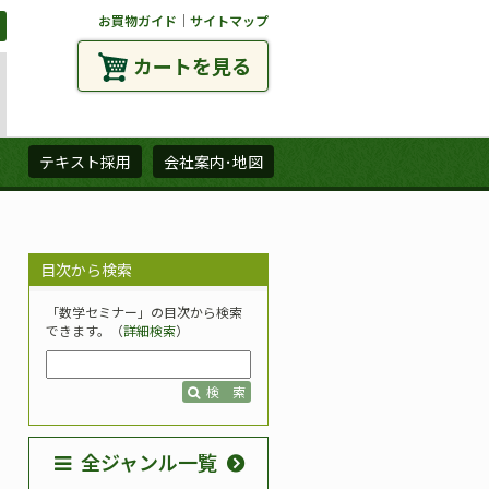
お買物ガイド
｜
サイトマップ
カートを見る
ズ
テキスト採用
会社案内･地図
目次から検索
「数学セミナー」の目次から検索
できます。（
詳細検索
）
検 索
全ジャンル一覧