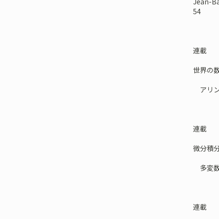
Jean-
54
連載
世界の数学研
アリン
連載
微分積
多変数函
連載