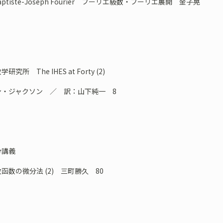
Baptiste-Joseph Fourier フーリエ級数・フーリエ展開 金子晃
究所 The IHES at Forty (2)
・ジャクソン ／ 訳：山下純一 8
分講義
数の微分法 (2) 三町勝久 80