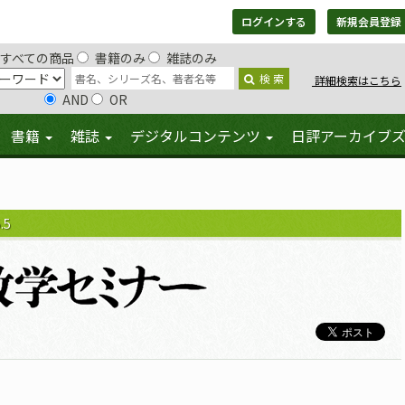
ログインする
新規会員登録
すべての商品
書籍のみ
雑誌のみ
検 索
詳細検索はこちら
AND
OR
書籍
雑誌
デジタルコンテンツ
日評アーカイブ
.5