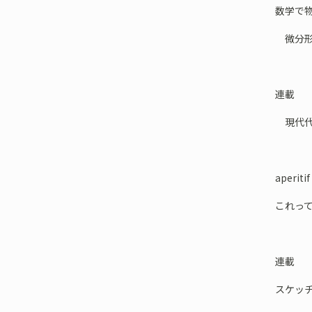
数学で
微分形式
連載
現代代
aperitif
これっ
連載
スケッチ