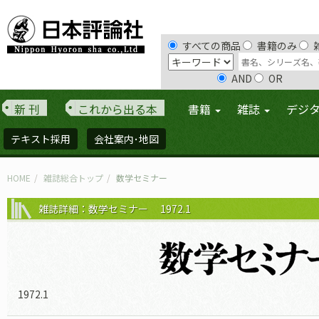
すべての商品
書籍のみ
AND
OR
新 刊
これから出る本
書籍
雑誌
デジ
テキスト採用
会社案内･地図
HOME
雑誌総合トップ
数学セミナー
雑誌詳細：数学セミナー 1972.1
1972.1