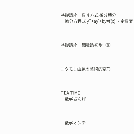
基礎講座 数 4 方式 微分積分
微分方程式 y''+ay'+by=f(x) ・定数
基礎講座 関数論初歩（8）
コウモリ曲線の芸術的変形
TEA TIME
数学ざんげ
数学オンチ