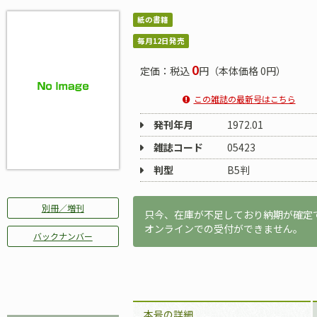
紙の書籍
毎月12日発売
0
定価：税込
円（本体価格 0円）
この雑誌の最新号はこちら
発刊年月
1972.01
雑誌コード
05423
判型
B5判
別冊／増刊
只今、在庫が不足しており納期が確定
オンラインでの受付ができません。
バックナンバー
本号の詳細