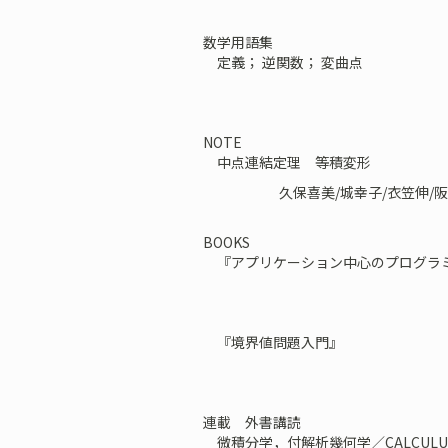
数学用語集
定義； 逆関数； 変曲点
NOTE
中点連結定理 等積変形
久保喜美/城幸子/衣笠伸/
BOOKS
『アプリケーション中心のプログラ
『境界値問題入門』
連載 外書講読
微積分学，付解析幾何学／CALCULUS WIT