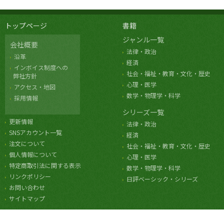
トップページ
書籍
ジャンル一覧
会社概要
法律・政治
沿革
経済
インボイス制度への
社会・福祉・教育・文化・歴史
弊社方針
心理・医学
アクセス・地図
数学・物理学・科学
採用情報
シリーズ一覧
更新情報
法律・政治
SNSアカウント一覧
経済
注文について
社会・福祉・教育・文化・歴史
個人情報について
心理・医学
特定商取引法に関する表示
数学・物理学・科学
リンクポリシー
日評ベーシック・シリーズ
お問い合わせ
サイトマップ