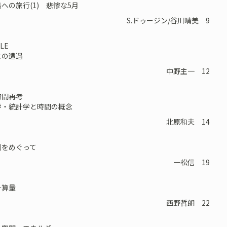
の旅行(1) 悲惨な5月
S.ドゥージン/谷川晴美 9
LE
の遭遇
中野主一 12
時間再考
・統計学と時間の概念
北原和夫 14
をめぐって
一松信 19
算量
西野哲朗 22