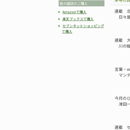
本号の
紙の雑誌のご購入
連載 北
Amazonで購入
日々是
楽天ブックスで購入
セブンネットショッピング
で購入
連載 
川の縦
言葉・w
マンデ
今月の
津田一
連載 