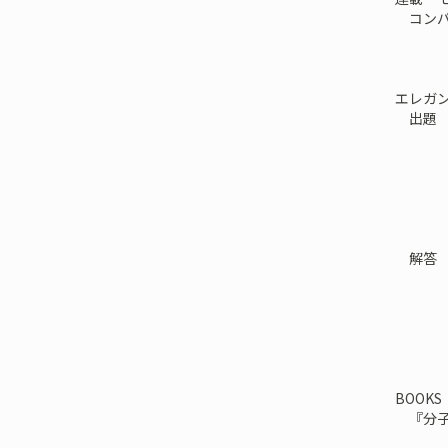
コンパ
エレガ
出題
解答
BOOKS
『分子