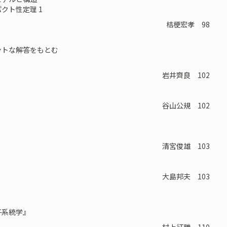
クト性定理 1
桔梗宏孝 98
ントな解答をもとむ
岩井齊良 102
谷山公規 102
清宮俊雄 103
大島邦夫 103
系統学』