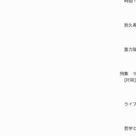
時間・
耐久寿
重力理
特集 ラ
[対談]
ライプ
哲学と