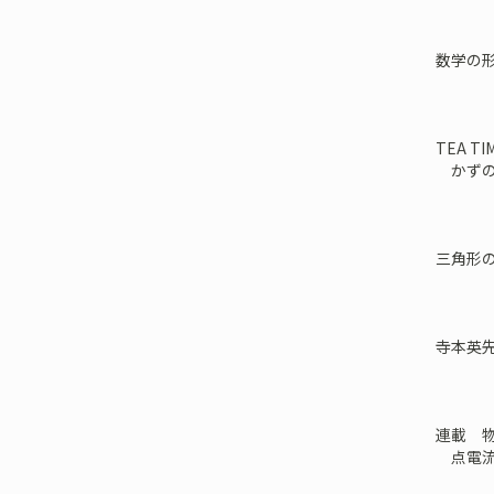
数学の形
TEA TI
かずの
三角形
寺本英
連載 物
点電