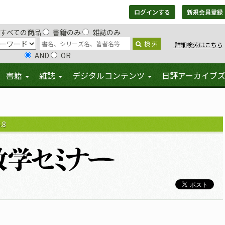
ログインする
新規会員登録
すべての商品
書籍のみ
雑誌のみ
検 索
詳細検索はこちら
AND
OR
書籍
雑誌
デジタルコンテンツ
日評アーカイブ
.8