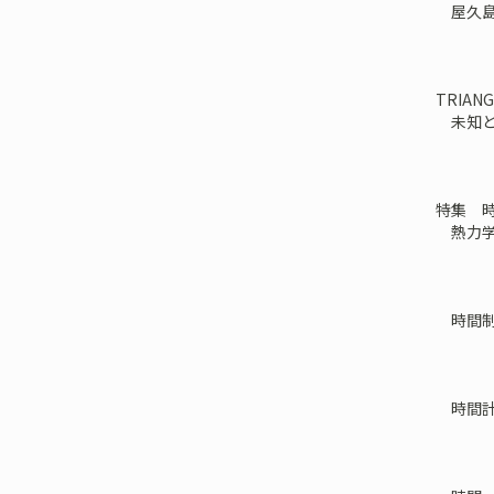
屋久島へ
TRIANG
未知と
特集 
熱力学
時間制
時間計