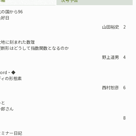
詳細
次号予告
の国から96
好日
山田裕史 2
大地に刻まれた数理
断形はどうして指数関数となるのか
野上道男 4
ord・◆
ィの形態素
西村恕彦 6
ひと
郎さん
8
セミナー日記