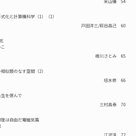
米山優 54
式化と計算機科学（1）（1）
戸田洋三/萩谷昌己 60
ME
こ
樹川さとみ 65
の相似類のなす空間（2）
垣水修 66
先生を偲んで
三村昌泰 70
理は自由だ――電磁気篇
流
江沢洋 72