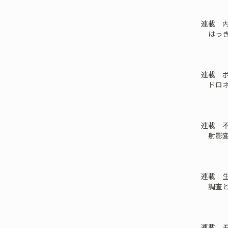
連載 
はっき
連載 
ドロネ
連載 
射影変
連載 
調査と
連載 