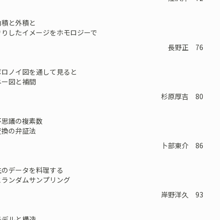
内積と外積と
りしたイメージをホモロジーで
長野正 76
ボロノイ図を通して見ると
ー図と補間
杉原厚吉 80
不思議の複素数
換の弁証法
卜部東介 86
生のデータを料理する
ランダムサンプリング
岸野洋久 93
モデルと構造