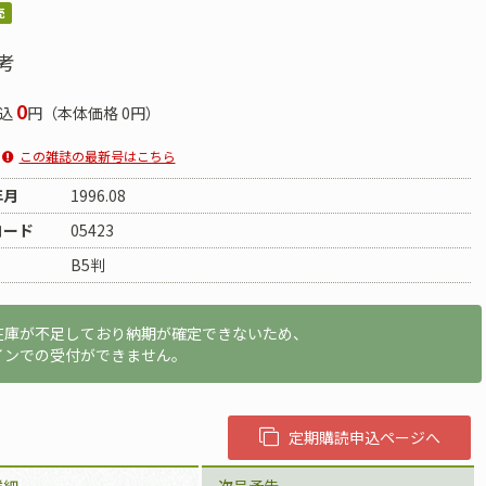
売
考
0
込
円（本体価格 0円）
この雑誌の最新号はこちら
年月
1996.08
コード
05423
B5判
在庫が不足しており納期が確定できないため、
インでの受付ができません。
定期購読申込ページへ