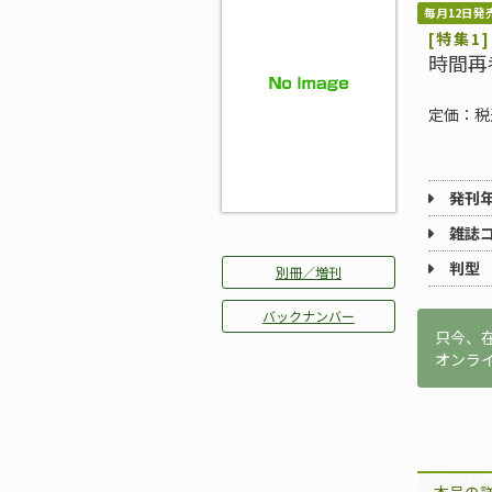
毎月12日発
[特集1]
時間再
定価：税
発刊
雑誌
判型
別冊／増刊
バックナンバー
只今、
オンラ