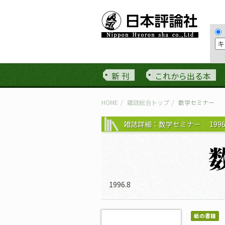
新 刊
これから出る本
HOME
雑誌総合トップ
数学セミナー
雑誌詳細：数学セミナー 1996
1996.8
紙の書籍