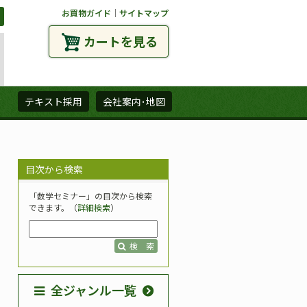
お買物ガイド
｜
サイトマップ
カートを見る
ズ
テキスト採用
会社案内･地図
目次から検索
「数学セミナー」の目次から検索
できます。（
詳細検索
）
検 索
全ジャンル一覧