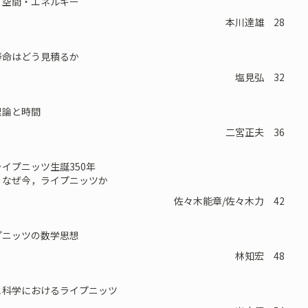
空間・エネルギー
本川達雄 28
命はどう見積るか
塩見弘 32
論と時間
二宮正夫 36
イプニッツ生誕350年
 なぜ今，ライプニッツか
佐々木能章/佐々木力 42
ニッツの数学思想
林知宏 48
科学におけるライプニッツ