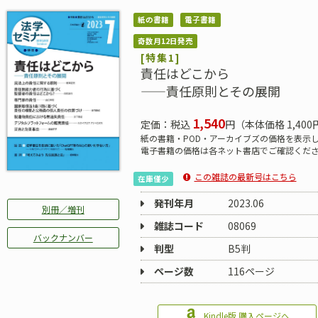
紙の書籍
電子書籍
奇数月12日発売
[特集1]
責任はどこから
——責任原則とその展開
1,540
定価：税込
円（本体価格 1,400
紙の書籍・POD・アーカイブズの価格を表示
電子書籍の価格は各ネット書店でご確認くだ
この雑誌の最新号はこちら
在庫僅少
発刊年月
2023.06
別冊／増刊
雑誌コード
08069
バックナンバー
判型
B5判
ページ数
116ページ
Kindle版 購入ページへ