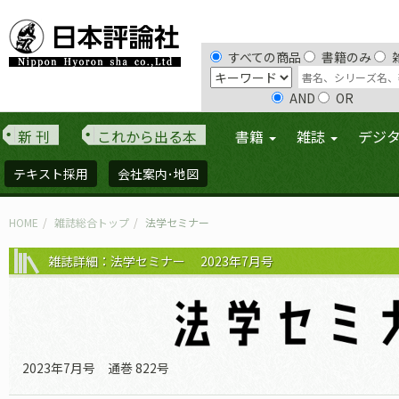
すべての商品
書籍のみ
AND
OR
新 刊
これから出る本
書籍
雑誌
デジ
テキスト採用
会社案内･地図
HOME
雑誌総合トップ
法学セミナー
雑誌詳細：法学セミナー 2023年7月号
2023年7月号 通巻 822号