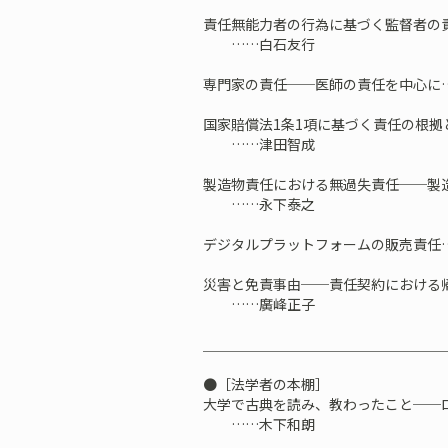
責任無能力者の行為に基づく監督者の
……白石友行
専門家の責任──医師の責任を中心
国家賠償法1条1項に基づく責任の根拠
……津田智成
製造物責任における無過失責任──製
……永下泰之
デジタルプラットフォームの販売責任
災害と免責事由──責任契約における
……廣峰正子
＿＿＿＿＿＿＿＿＿＿＿＿＿＿＿＿＿
●［法学者の本棚］
大学で古典を読み、教わったこと──
……木下和朗