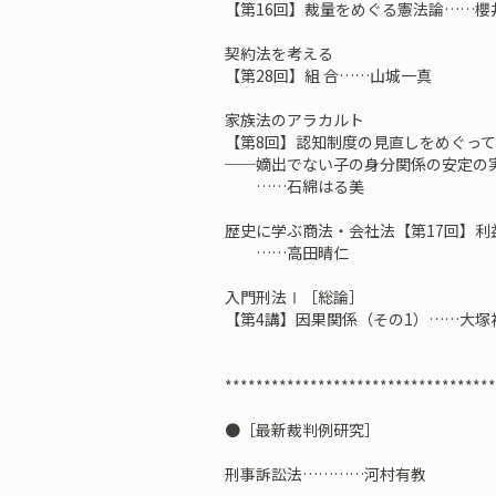
【第16回】裁量をめぐる憲法論……櫻
契約法を考える
【第28回】組 合……山城一真
家族法のアラカルト
【第8回】認知制度の見直しをめぐっ
──嫡出でない子の身分関係の安定の
……石綿はる美
歴史に学ぶ商法・会社法【第17回】利
……高田晴仁
入門刑法Ⅰ［総論］
【第4講】因果関係（その1）……大塚
***********************************
●［最新裁判例研究］
刑事訴訟法…………河村有教