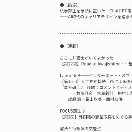
●［論 説］
法学部生を念頭に置いた「ChatGPT
──AI時代のキャリアデザインを踏ま
***********************************
●［連載］
ここに弁護士がいてよかった
【第22回】Road to Awajishima
Law of IoB──インターネット・オ
【第15回】人工神経接続手術による運
［事例研究2 後編：コメントとディ
……数藤雅彦＝大島義則＝駒村圭吾
成原 慧＝福士珠美＝西村友海
FOCUS憲法Ⅳ
【第2回】外国籍の志望取得をめぐる
憲法と行政法の交差点