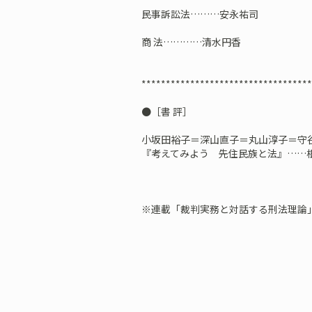
民事訴訟法………安永祐司
商 法…………清水円香
***********************************
●［書 評］
小坂田裕子＝深山直子＝丸山淳子＝
『考えてみよう 先住民族と法』……
※連載「裁判実務と対話する刑法理論