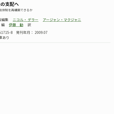
法の支配へ
法体制を再構築できるか
版編集
ニコル・ デラー
アージャン・マクジャニ
編
伊藤 勧
訳
51715-8
発刊年月： 2009.07
庫あり