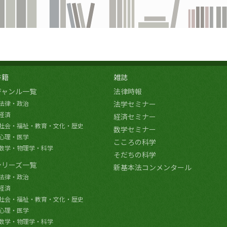
書籍
雑誌
ジャンル一覧
法律時報
法律・政治
法学セミナー
経済
経済セミナー
社会・福祉・教育・文化・歴史
数学セミナー
心理・医学
こころの科学
数学・物理学・科学
そだちの科学
シリーズ一覧
新基本法コンメンタール
法律・政治
経済
社会・福祉・教育・文化・歴史
心理・医学
数学・物理学・科学