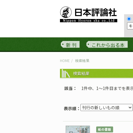
新 刊
これから出る本
HOME
検索結果
検索結果
該当
1件中、1〜1件目までを表
表示順：
紙の書籍