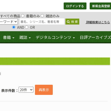
ログインする
新規会員登録
すべての商品
書籍のみ
雑誌のみ
検 索
詳細検索はこちら
AND
OR
書籍
雑誌
デジタルコンテンツ
日評アーカイブ
示
再表示
表示件数：