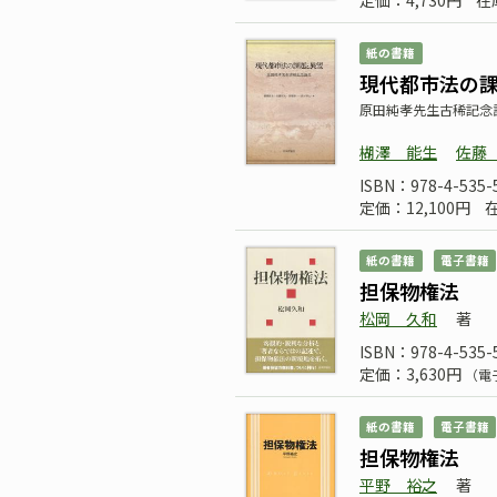
定価：4,730円
在
紙の書籍
現代都市法の
原田純孝先生古稀記念
楜澤 能生
佐藤
ISBN：978-4-535-
定価：12,100円
紙の書籍
電子書籍
担保物権法
松岡 久和
著
ISBN：978-4-535-
定価：3,630円
（電
紙の書籍
電子書籍
担保物権法
平野 裕之
著