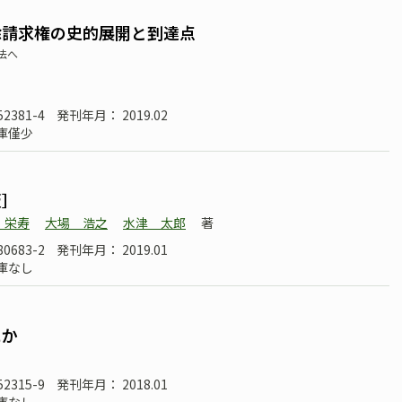
除請求権の史的展開と到達点
法へ
52381-4
発刊年月： 2019.02
庫僅少
版］
 栄寿
大場 浩之
水津 太郎
著
80683-2
発刊年月： 2019.01
庫なし
にか
52315-9
発刊年月： 2018.01