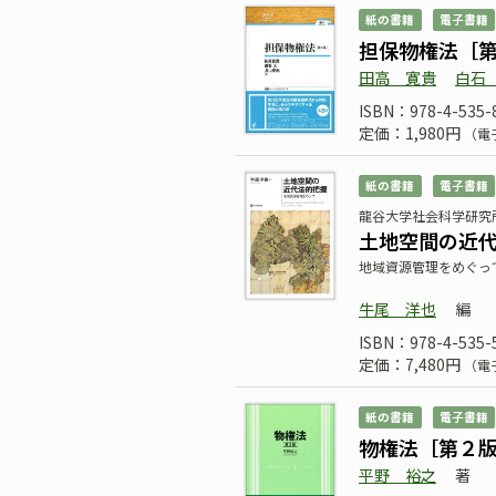
紙の書籍
電子書籍
担保物権法［
田高 寛貴
白石
ISBN：978-4-535-
定価：1,980円
（電
紙の書籍
電子書籍
龍谷大学社会科学研究所
土地空間の近
地域資源管理をめぐっ
牛尾 洋也
編
ISBN：978-4-535-
定価：7,480円
（電
紙の書籍
電子書籍
物権法［第２
平野 裕之
著