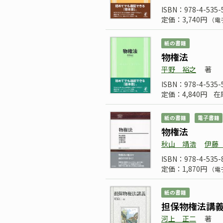
ISBN：978-4-535-
定価：3,740円
（電
紙の書籍
物権法
平野 裕之
著
ISBN：978-4-535-
定価：4,840円
在
紙の書籍
電子書籍
物権法
秋山 靖浩
伊藤
ISBN：978-4-535-
定価：1,870円
（電
紙の書籍
担保物権法講
河上 正二
著