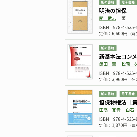
紙の書籍
電子書籍
明治の担保
関 武志
著
ISBN：978-4-535-
定価：6,600円
（電
紙の書籍
新基本法コン
鎌田 薫
松岡 
ISBN：978-4-535-
定価：3,960円
在
紙の書籍
電子書籍
担保物権法［
田高 寛貴
白石
ISBN：978-4-535-
定価：1,870円
（電