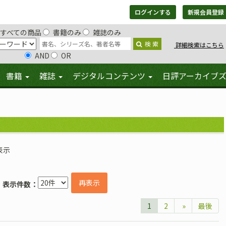
ログインする
新規会員登録
すべての商品
書籍のみ
雑誌のみ
検 索
詳細検索はこちら
AND
OR
書籍
雑誌
デジタルコンテンツ
日評アーカイブ
表示
再表示
表示件数：
1
2
»
最後