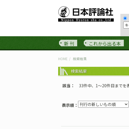
新 刊
これから出る本
HOME
検索結果
検索結果
該当
33件中、1〜20件目までを
表示順：