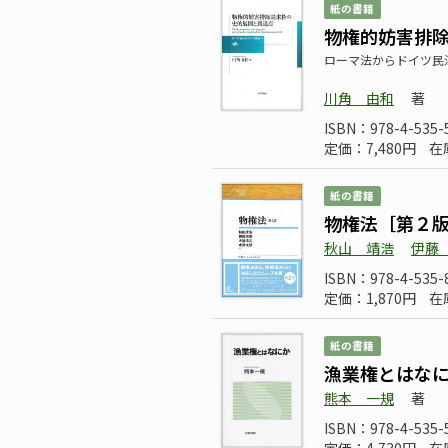
紙の書籍
物権的妨害排
ローマ法からドイツ民
川角 由和
著
ISBN：978-4-535-
定価：7,480円
在
紙の書籍
物権法［第２
秋山 靖浩
伊藤
ISBN：978-4-535-
定価：1,870円
在
紙の書籍
漁業権とはな
熊本 一規
著
ISBN：978-4-535-