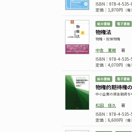
ISBN：978-4-535-
定価：1,870円
（電
紙の書籍
電子書籍
物権法
物権・担保物権
中舎 寛樹
著
ISBN：978-4-535-
定価：4,070円
（電
紙の書籍
電子書籍
物権的期待権
中小企業の資金融資を
松田 佳久
著
ISBN：978-4-535-
定価：6,600円
（電