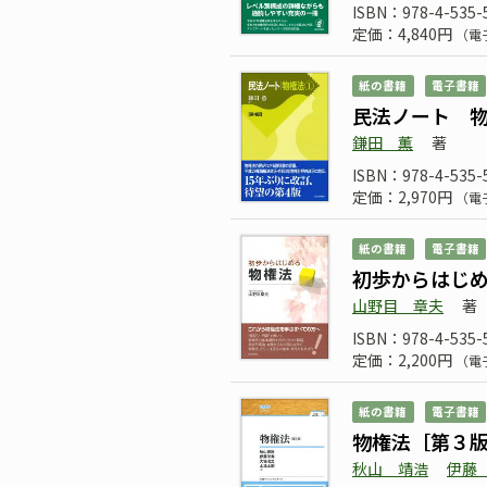
ISBN：978-4-535-
定価：4,840円
（電
紙の書籍
電子書籍
民法ノート 
鎌田 薫
著
ISBN：978-4-535-
定価：2,970円
（電
紙の書籍
電子書籍
初歩からはじ
山野目 章夫
著
ISBN：978-4-535-
定価：2,200円
（電
紙の書籍
電子書籍
物権法［第３
秋山 靖浩
伊藤