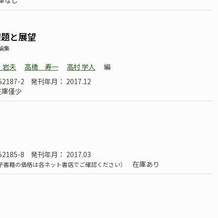
庫なし
課題と展望
論集
 岩夫
高橋 寿一
高村 学人
編
52187-2
発刊年月： 2017.12
在庫僅少
52185-8
発刊年月： 2017.03
在庫あり
子書籍の価格は各ネット書店でご確認ください）