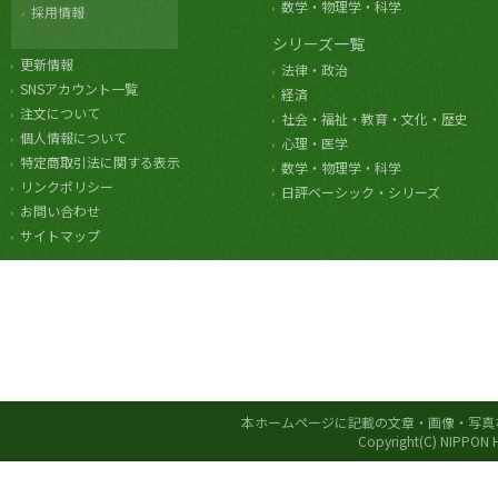
数学・物理学・科学
採用情報
シリーズ一覧
更新情報
法律・政治
SNSアカウント一覧
経済
注文について
社会・福祉・教育・文化・歴史
個人情報について
心理・医学
特定商取引法に関する表示
数学・物理学・科学
リンクポリシー
日評ベーシック・シリーズ
お問い合わせ
サイトマップ
本ホームページに記載の文章・画像・写真
Copyright(C) NIPPON