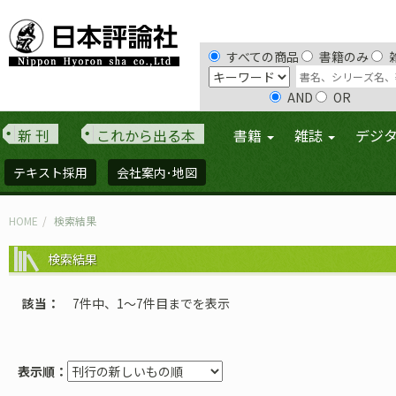
すべての商品
書籍のみ
AND
OR
新 刊
これから出る本
書籍
雑誌
デジ
テキスト採用
会社案内･地図
HOME
検索結果
検索結果
該当
7件中、1〜7件目までを表示
表示順：