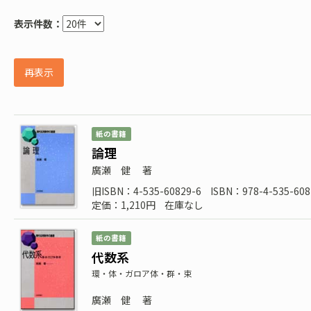
表示件数：
再表示
紙の書籍
論理
廣瀬 健
著
旧ISBN：4-535-60829-6
ISBN：978-4-535-608
定価：1,210円
在庫なし
紙の書籍
代数系
環・体・ガロア体・群・束
廣瀬 健
著