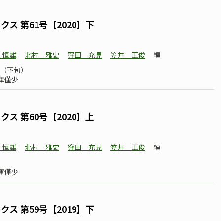
ス 第61号【2020】下
 恒雄
北村 雅史
窪田 充見
笠井 正俊
編
07（下旬）
庫僅少
ス 第60号【2020】上
 恒雄
北村 雅史
窪田 充見
笠井 正俊
編
庫僅少
ス 第59号【2019】下