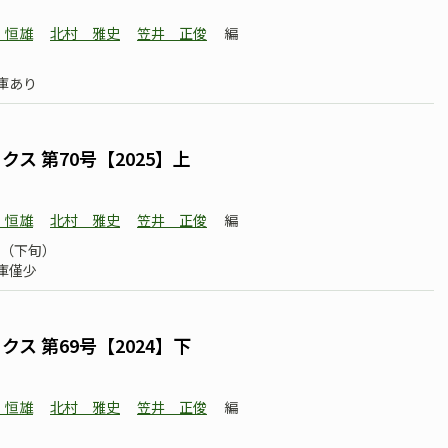
 恒雄
北村 雅史
笠井 正俊
編
庫あり
ス 第70号【2025】上
 恒雄
北村 雅史
笠井 正俊
編
02（下旬）
庫僅少
ス 第69号【2024】下
 恒雄
北村 雅史
笠井 正俊
編