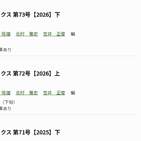
ス 第73号【2026】下
 恒雄
北村 雅史
笠井 正俊
編
庫あり
ス 第72号【2026】上
 恒雄
北村 雅史
笠井 正俊
編
02（下旬）
庫あり
ス 第71号【2025】下