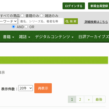
ログインする
新規会員登録
すべての商品
書籍のみ
雑誌のみ
検 索
詳細検索はこちら
AND
OR
書籍
雑誌
デジタルコンテンツ
日評アーカイブ
表示
再表示
表示件数：
1
2
»
最後