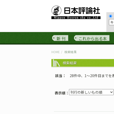
新 刊
これから出る本
HOME
検索結果
検索結果
該当
28件中、1〜20件目までを
表示順：