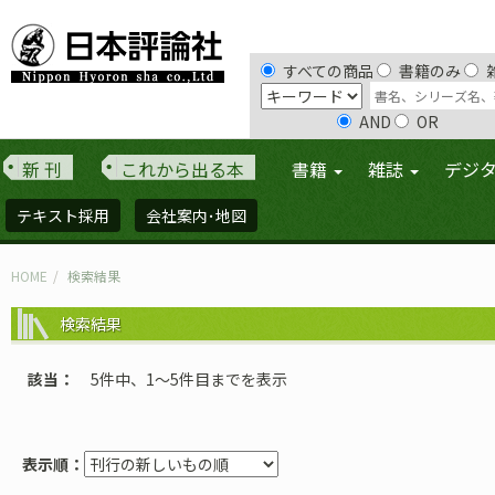
すべての商品
書籍のみ
AND
OR
新 刊
これから出る本
書籍
雑誌
デジ
テキスト採用
会社案内･地図
HOME
検索結果
検索結果
該当
5件中、1〜5件目までを表示
表示順：