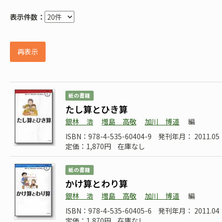
表示件数：
再表示
紙の書籍
たし算とひき算
銀林 浩
増島 高敬
加川 博道
編
ISBN：978-4-535-60404-9
発刊年月： 2011.05
定価：1,870円
在庫なし
紙の書籍
かけ算とわり算
銀林 浩
増島 高敬
加川 博道
編
ISBN：978-4-535-60405-6
発刊年月： 2011.04
定価：1,870円
在庫なし