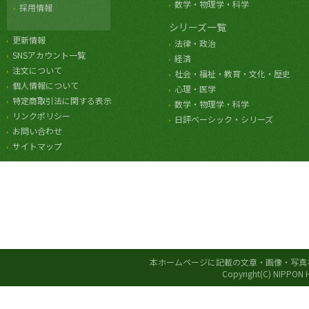
数学・物理学・科学
採用情報
シリーズ一覧
更新情報
法律・政治
SNSアカウント一覧
経済
注文について
社会・福祉・教育・文化・歴史
個人情報について
心理・医学
特定商取引法に関する表示
数学・物理学・科学
リンクポリシー
日評ベーシック・シリーズ
お問い合わせ
サイトマップ
本ホームページに記載の文章・画像・写真
Copyright(C) NIPPON