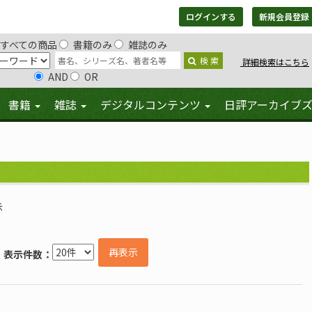
ログインする
新規会員登録
すべての商品
書籍のみ
雑誌のみ
検 索
詳細検索はこちら
AND
OR
書籍
雑誌
デジタルコンテンツ
日評アーカイブ
示
再表示
表示件数：