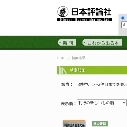
新 刊
これから出る本
HOME
検索結果
検索結果
該当
3件中、1〜3件目までを表
表示順：
紙の書籍