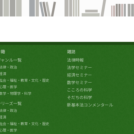
書籍
雑誌
ジャンル一覧
法律時報
法律・政治
法学セミナー
経済
経済セミナー
社会・福祉・教育・文化・歴史
数学セミナー
心理・医学
こころの科学
数学・物理学・科学
そだちの科学
シリーズ一覧
新基本法コンメンタール
法律・政治
経済
社会・福祉・教育・文化・歴史
心理・医学