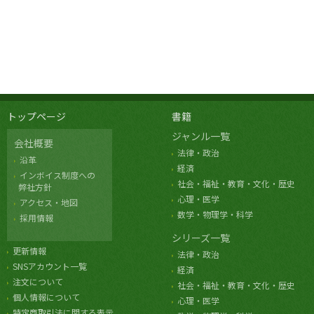
トップページ
書籍
ジャンル一覧
会社概要
法律・政治
沿革
経済
インボイス制度への
社会・福祉・教育・文化・歴史
弊社方針
心理・医学
アクセス・地図
数学・物理学・科学
採用情報
シリーズ一覧
更新情報
法律・政治
SNSアカウント一覧
経済
注文について
社会・福祉・教育・文化・歴史
個人情報について
心理・医学
特定商取引法に関する表示