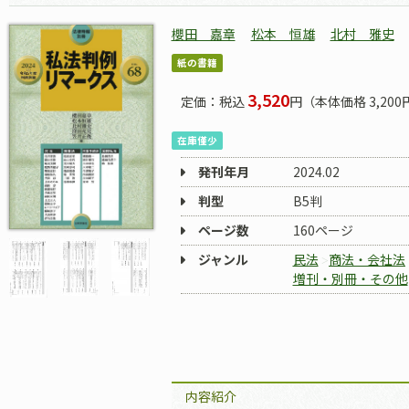
櫻田 嘉章
松本 恒雄
北村 雅史
紙の書籍
3,520
定価：税込
円（本体価格 3,200
在庫僅少
発刊年月
2024.02
判型
B5判
ページ数
160ページ
ジャンル
民法
商法・会社法
増刊・別冊・その他
内容紹介