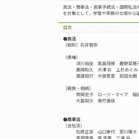
民法・商事法・民事手続法・国際私法
を対象として、学理や実務の立場から
目次
●民法
〔総則〕石井智弥
〔債権〕
深川裕佳 尾島茂樹 鹿野菜穂子
桑岡和久 大澤 彩 上杉めぐみ 
渡邉知行 大坂恵里 前田太朗 
〔親族・相続〕
常岡史子 ローツ・マイア 稲
大島梨沙 青竹美佳
●商事法
〔会社法〕
松原正至 山口幸代 受川環大 
鬼頭俊泰 張 笑男 三浦 治