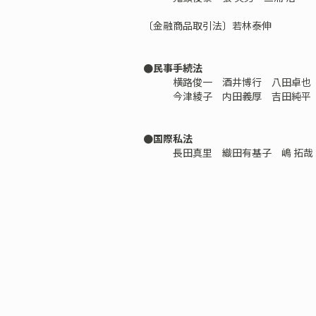
〔金融商品取引法〕若林泰伸
●民事手続法
横路俊一 酒井博行 八田卓也 
今津綾子 内田義厚 吉田純平 
●国際私法
長田真里 織田有基子 嶋 拓哉