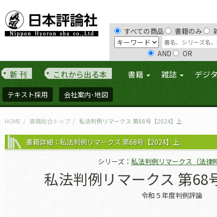
すべての商品
書籍のみ
AND
OR
新 刊
これから出る本
書籍
雑誌
デジ
テキスト採用
会社案内･地図
HOME
書籍総合トップ
私法判例リマークス 第68号【2024】上
書籍詳細：私法判例リマークス 第68号【2024】上
シリーズ：
私法判例リマークス（法律
私法判例リマークス 第68号
令和５年度判例評論