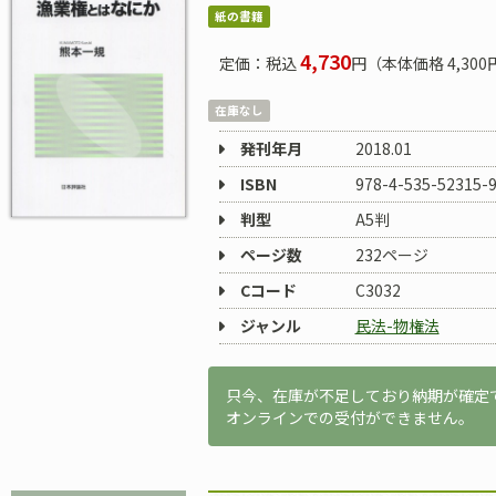
紙の書籍
4,730
定価：税込
円（本体価格 4,300
在庫なし
発刊年月
2018.01
ISBN
978-4-535-52315-
判型
A5判
ページ数
232ページ
Cコード
C3032
ジャンル
民法-物権法
只今、在庫が不足しており納期が確定
オンラインでの受付ができません。