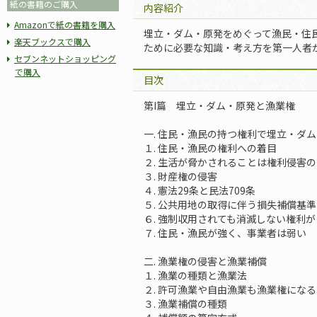
紙の書籍のご購入
内容紹介
Amazonで紙の書籍を購入
埋立・ダム・原発をめぐって漁民・住
楽天ブックスで購入
ために必要な知識・考え方を第一人者
セブンネットショッピング
で購入
目次
第I篇 埋立・ダム・原発と漁業権
一. 住民・漁民の持つ権利で埋立・ダ
１. 住民・漁民の権利への着目
２. 生活が脅かされることは権利侵害の
３. 財産権の侵害
４. 憲法29条と民法709条
５. 公共用地の取得に伴う損失補償基
６. 強制収用されても消滅しない権利が
７. 住民・漁民が強く、事業者は弱い
二. 漁業権の侵害と漁業補償
１. 漁業の種類と漁業法
２. 許可漁業や自由漁業も漁業権になる
３. 漁業補償の種類