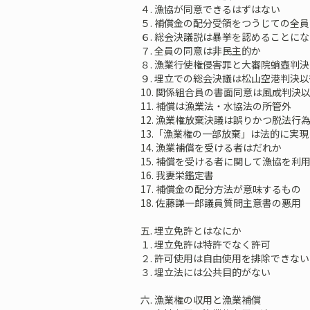
４. 漁協が同意できるはずはない
５. 補償金の配分受領をつうじての全
６. 総会決議説は暴挙を認めることにな
７. 全員の同意は非民主的か
８. 漁業行使権侵害罪と大審院蛸壺判決
９. 埋立での総会決議は松山空港判決以
10. 関係組合員の書面同意は風成判決
11. 補償は漁業法・水協法の所管外
12. 漁業権放棄決議は誤りかつ脱法行
13.「漁業権の一部放棄」は法的に実
14. 漁業補償を受ける者はだれか
15. 補償を受ける者に関して漁協を利
16. 我妻栄鑑定書
17. 補償金の配分方法が意味するもの
18. 佐藤謙一郎議員質問主意書の悪用
五. 埋立免許とはなにか
１. 埋立免許は特許でなく許可
２. 許可使用は自由使用を排除できない
３. 埋立法には公共目的がない
六. 漁業権の収用と漁業補償