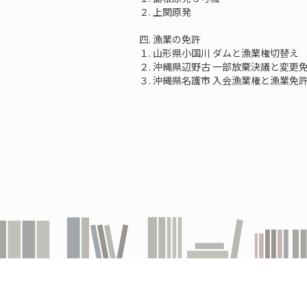
２. 上関原発
四. 漁業の免許
１. 山形県小国川 ダムと漁業権切替え
２. 沖縄県辺野古 一部放棄決議と変更
３. 沖縄県名護市 入会漁業権と漁業免