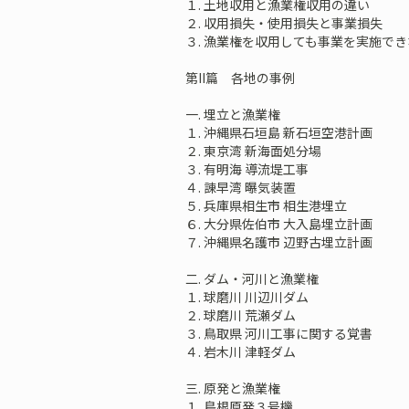
１. 土地収用と漁業権収用の違い
２. 収用損失・使用損失と事業損失
３. 漁業権を収用しても事業を実施でき
第II篇 各地の事例
一. 埋立と漁業権
１. 沖縄県石垣島 新石垣空港計画
２. 東京湾 新海面処分場
３. 有明海 導流堤工事
４. 諌早湾 曝気装置
５. 兵庫県相生市 相生港埋立
６. 大分県佐伯市 大入島埋立計画
７. 沖縄県名護市 辺野古埋立計画
二. ダム・河川と漁業権
１. 球磨川 川辺川ダム
２. 球磨川 荒瀬ダム
３. 鳥取県 河川工事に関する覚書
４. 岩木川 津軽ダム
三. 原発と漁業権
１. 島根原発３号機