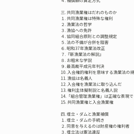
４. 補償額の算定方式
三. 共同漁業権はだれのものか
１. 共同漁業権は特殊な権利
２. 漁業法の哲学
３. 漁協への免許
４. 協同組合原則との調整規定
５. 法の不備が合併を阻害
６. 昭和37年漁業法改正
７.『新漁業法の解説』
８. お粗末な学説
９. 最高裁平成元年判決
10. 入会権的権利を意味する漁業法の
11. 漁協は名義人
12. 入会権を漁業法に取り込んだ
13. 権利主体擬制説と名義人説
14.「組合管理漁業権」は正確な表現
15. 共同漁業権と入会漁業権
四. 埋立・ダムと漁業補償
１. 埋立・ダムの手続き
２. 同意を与えるのは財産権の権利者
３. 埋立法は憲法違反