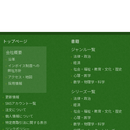
トップページ
書籍
ジャンル一覧
会社概要
法律・政治
沿革
経済
インボイス制度への
社会・福祉・教育・文化・歴史
弊社方針
心理・医学
アクセス・地図
数学・物理学・科学
採用情報
シリーズ一覧
更新情報
法律・政治
SNSアカウント一覧
経済
注文について
社会・福祉・教育・文化・歴史
個人情報について
心理・医学
特定商取引法に関する表示
数学・物理学・科学
リンクポリシー