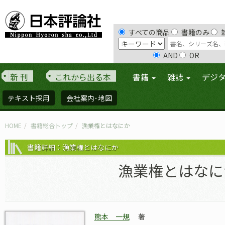
すべての商品
書籍のみ
AND
OR
新 刊
これから出る本
書籍
雑誌
デジ
テキスト採用
会社案内･地図
HOME
書籍総合トップ
漁業権とはなにか
書籍詳細：漁業権とはなにか
漁業権とはなに
熊本 一規
著