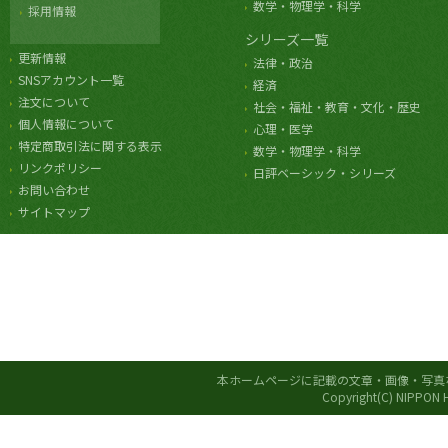
数学・物理学・科学
採用情報
シリーズ一覧
更新情報
法律・政治
SNSアカウント一覧
経済
注文について
社会・福祉・教育・文化・歴史
個人情報について
心理・医学
特定商取引法に関する表示
数学・物理学・科学
リンクポリシー
日評ベーシック・シリーズ
お問い合わせ
サイトマップ
本ホームページに記載の文章・画像・写真
Copyright(C) NIPPON