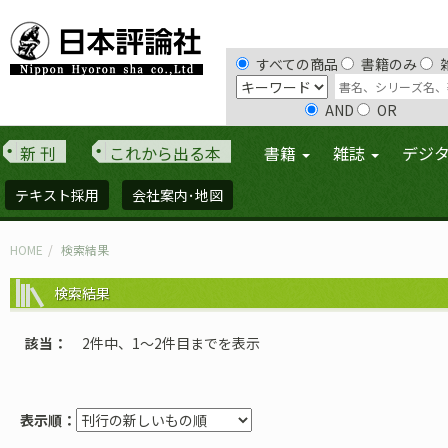
すべての商品
書籍のみ
AND
OR
新 刊
これから出る本
書籍
雑誌
デジ
テキスト採用
会社案内･地図
HOME
検索結果
検索結果
該当
2件中、1〜2件目までを表示
表示順：