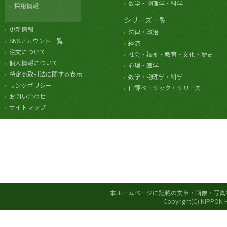
数学・物理学・科学
採用情報
シリーズ一覧
更新情報
法律・政治
SNSアカウント一覧
経済
注文について
社会・福祉・教育・文化・歴史
個人情報について
心理・医学
特定商取引法に関する表示
数学・物理学・科学
リンクポリシー
日評ベーシック・シリーズ
お問い合わせ
サイトマップ
本ホームページに記載の文章・画像・写真
Copyright(C) NIPPON