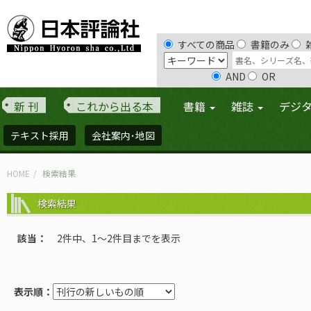
すべての商品
書籍のみ
AND
OR
新 刊
これから出る本
書籍
雑誌
デジ
テキスト採用
会社案内･地図
HOME
検索結果
検索結果
該当
2件中、1〜2件目までを表示
表示順：