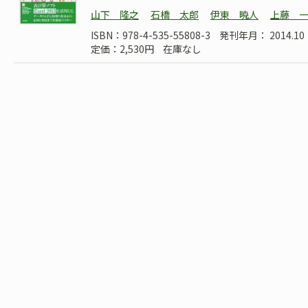
山下 隆之
石橋 太郎
伊東 暁人
上藤 
ISBN：978-4-535-55808-3
発刊年月： 2014.10
定価：2,530円
在庫なし