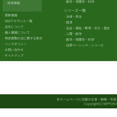
数学・物理学・科学
採用情報
シリーズ一覧
更新情報
法律・政治
SNSアカウント一覧
経済
注文について
社会・福祉・教育・文化・歴史
個人情報について
心理・医学
特定商取引法に関する表示
数学・物理学・科学
リンクポリシー
日評ベーシック・シリーズ
お問い合わせ
サイトマップ
本ホームページに記載の文章・画像・写真
Copyright(C) NIPPON