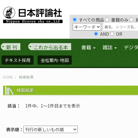
すべての商品
書籍のみ
AND
OR
新 刊
これから出る本
書籍
雑誌
デジ
テキスト採用
会社案内･地図
HOME
検索結果
検索結果
該当
1件中、1〜1件目までを表示
表示順：