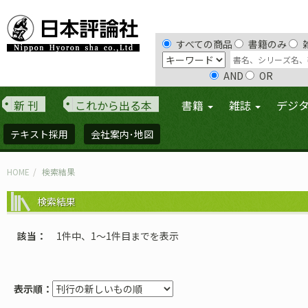
すべての商品
書籍のみ
AND
OR
新 刊
これから出る本
書籍
雑誌
デジ
テキスト採用
会社案内･地図
HOME
検索結果
検索結果
該当
1件中、1〜1件目までを表示
表示順：