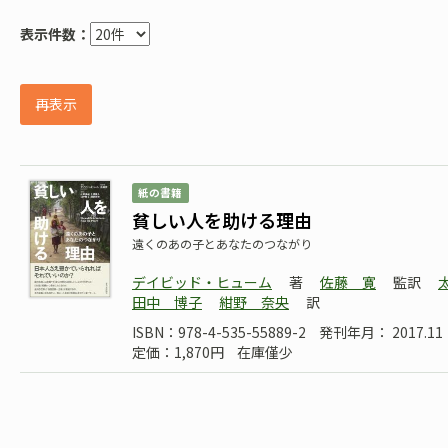
表示件数：
再表示
紙の書籍
貧しい人を助ける理由
遠くのあの子とあなたのつながり
デイビッド・ヒューム
著
佐藤 寛
監訳
田中 博子
紺野 奈央
訳
ISBN：978-4-535-55889-2
発刊年月： 2017.11
定価：1,870円
在庫僅少