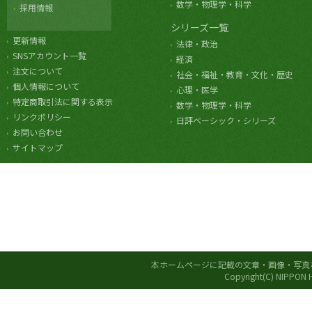
数学・物理学・科学
採用情報
シリーズ一覧
更新情報
法律・政治
SNSアカウント一覧
経済
注文について
社会・福祉・教育・文化・歴史
個人情報について
心理・医学
特定商取引法に関する表示
数学・物理学・科学
リンクポリシー
日評ベーシック・シリーズ
お問い合わせ
サイトマップ
本ホームページに記載の文章・画像・写真
Copyright(C) NIPPON