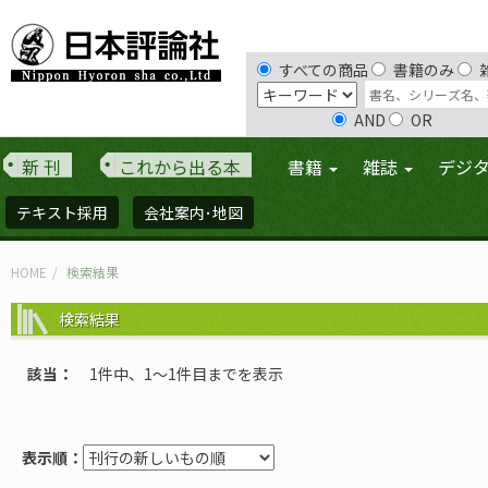
すべての商品
書籍のみ
AND
OR
新 刊
これから出る本
書籍
雑誌
デジ
テキスト採用
会社案内･地図
HOME
検索結果
検索結果
該当
1件中、1〜1件目までを表示
表示順：