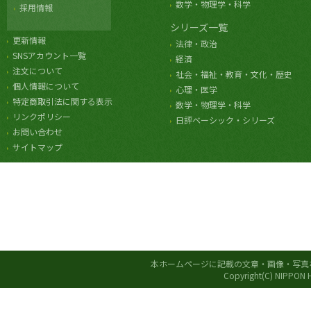
数学・物理学・科学
採用情報
シリーズ一覧
更新情報
法律・政治
SNSアカウント一覧
経済
注文について
社会・福祉・教育・文化・歴史
個人情報について
心理・医学
特定商取引法に関する表示
数学・物理学・科学
リンクポリシー
日評ベーシック・シリーズ
お問い合わせ
サイトマップ
本ホームページに記載の文章・画像・写真
Copyright(C) NIPPON