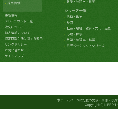
数学・物理学・科学
採用情報
シリーズ一覧
更新情報
法律・政治
SNSアカウント一覧
経済
注文について
社会・福祉・教育・文化・歴史
個人情報について
心理・医学
特定商取引法に関する表示
数学・物理学・科学
リンクポリシー
日評ベーシック・シリーズ
お問い合わせ
サイトマップ
本ホームページに記載の文章・画像・写真
Copyright(C) NIPPON