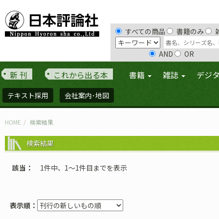
すべての商品
書籍のみ
AND
OR
新 刊
これから出る本
書籍
雑誌
デジ
テキスト採用
会社案内･地図
HOME
検索結果
検索結果
該当
1件中、1〜1件目までを表示
表示順：