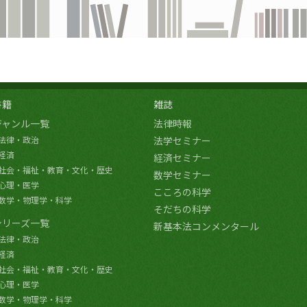
書籍
雑誌
ジャンル一覧
法律時報
法律・政治
法学セミナー
経済
経済セミナー
社会・福祉・教育・文化・歴史
数学セミナー
心理・医学
こころの科学
数学・物理学・科学
そだちの科学
シリーズ一覧
新基本法コンメンタール
法律・政治
経済
社会・福祉・教育・文化・歴史
心理・医学
数学・物理学・科学