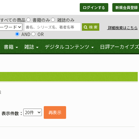
ログインする
新規会員登録
すべての商品
書籍のみ
雑誌のみ
検 索
詳細検索はこちら
AND
OR
書籍
雑誌
デジタルコンテンツ
日評アーカイブ
示
再表示
表示件数：