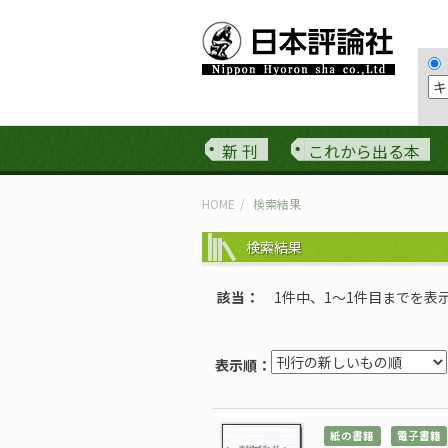
新 刊
これから出る本
HOME
検索結果
検索結果
該当
1件中、1〜1件目までを表
表示順：
紙の書籍
電子書籍