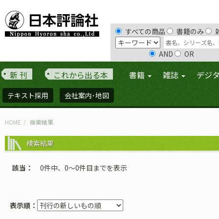
すべての商品
書籍のみ
AND
OR
新 刊
これから出る本
書籍
雑誌
デジ
テキスト採用
会社案内･地図
HOME
検索結果
検索結果
該当
0件中、0〜0件目までを表示
表示順：