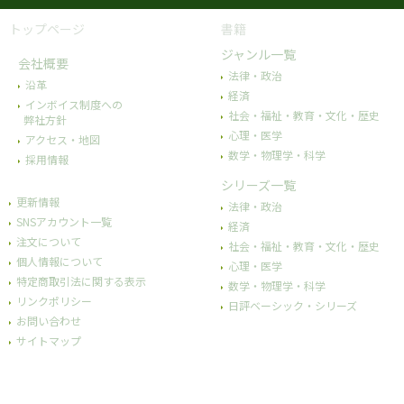
トップページ
書籍
ジャンル一覧
会社概要
法律・政治
沿革
経済
インボイス制度への
社会・福祉・教育・文化・歴史
弊社方針
心理・医学
アクセス・地図
数学・物理学・科学
採用情報
シリーズ一覧
更新情報
法律・政治
SNSアカウント一覧
経済
注文について
社会・福祉・教育・文化・歴史
個人情報について
心理・医学
特定商取引法に関する表示
数学・物理学・科学
リンクポリシー
日評ベーシック・シリーズ
お問い合わせ
サイトマップ