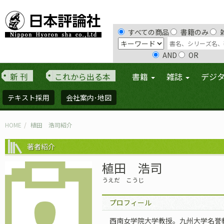
すべての商品
書籍のみ
AND
OR
新 刊
これから出る本
書籍
雑誌
デジ
テキスト採用
会社案内･地図
HOME
植田 浩司紹介
著者紹介
植田 浩司
うえだ こうじ
プロフィール
西南女学院大学教授。九州大学名誉教