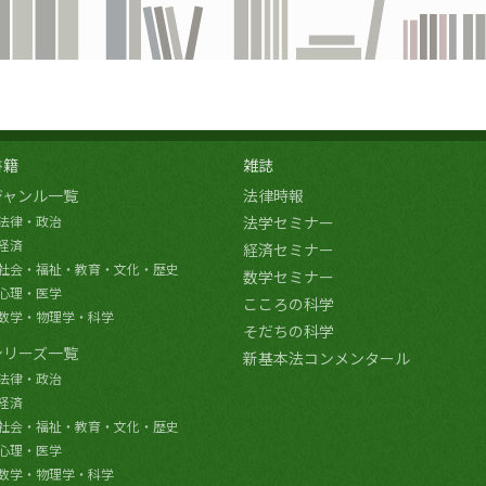
書籍
雑誌
ジャンル一覧
法律時報
法律・政治
法学セミナー
経済
経済セミナー
社会・福祉・教育・文化・歴史
数学セミナー
心理・医学
こころの科学
数学・物理学・科学
そだちの科学
シリーズ一覧
新基本法コンメンタール
法律・政治
経済
社会・福祉・教育・文化・歴史
心理・医学
数学・物理学・科学