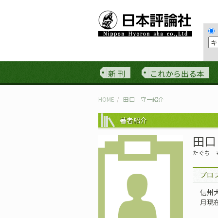
新 刊
これから出る本
HOME
田口 守一紹介
著者紹介
田口
たぐち 
プロ
信州
月現