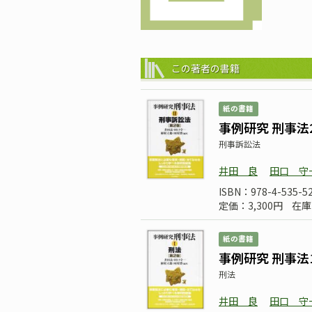
この著者の書籍
紙の書籍
事例研究 刑事法
刑事訴訟法
井田 良
田口 守
ISBN：978-4-535-5
定価：3,300円
在庫
紙の書籍
事例研究 刑事法
刑法
井田 良
田口 守