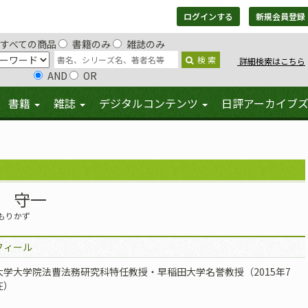
ログインする
新規会員登録
すべての商品
書籍のみ
雑誌のみ
検 索
詳細検索はこちら
AND
OR
書籍
雑誌
デジタルコンテンツ
日評アーカイブ
 守一
もりかず
フィール
大学大学院法曹法務研究科特任教授・早稲田大学名誉教授（2015年7
在）