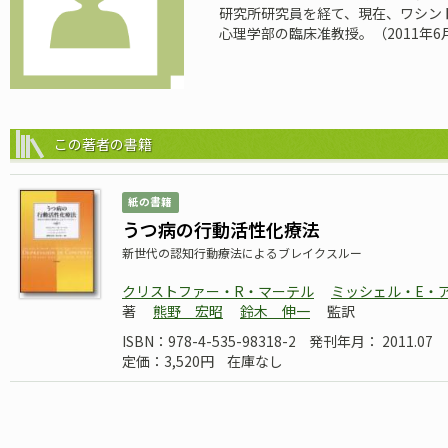
研究所研究員を経て、現在、ワシン
心理学部の臨床准教授。（2011年6
この著者の書籍
紙の書籍
うつ病の行動活性化療法
新世代の認知行動療法によるブレイクスルー
クリストファー・R・マーテル
ミッシェル・E・
著
熊野 宏昭
鈴木 伸一
監訳
ISBN：978-4-535-98318-2
発刊年月： 2011.07
定価：3,520円
在庫なし