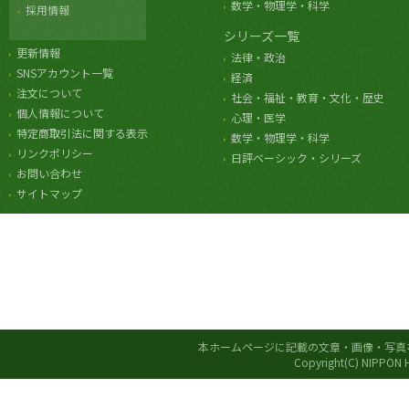
数学・物理学・科学
採用情報
シリーズ一覧
更新情報
法律・政治
SNSアカウント一覧
経済
注文について
社会・福祉・教育・文化・歴史
個人情報について
心理・医学
特定商取引法に関する表示
数学・物理学・科学
リンクポリシー
日評ベーシック・シリーズ
お問い合わせ
サイトマップ
本ホームページに記載の文章・画像・写真
Copyright(C) NIPPON