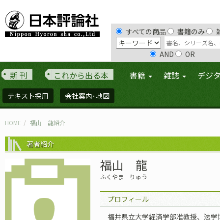
すべての商品
書籍のみ
AND
OR
新 刊
これから出る本
書籍
雑誌
デジ
テキスト採用
会社案内･地図
HOME
福山 龍紹介
著者紹介
福山 龍
ふくやま りゅう
プロフィール
福井県立大学経済学部准教授、法学