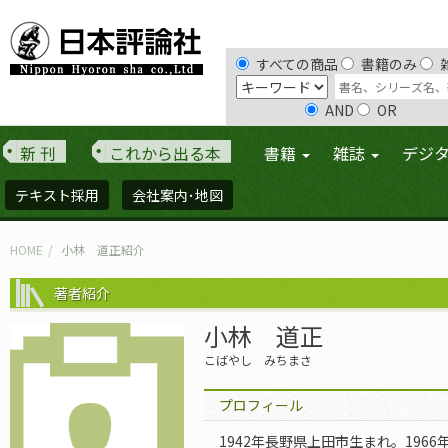
すべての商品
書籍のみ
AND
OR
新 刊
これから出る本
書籍
雑誌
デジ
テキスト採用
会社案内･地図
HOME
小林 道正紹介
著者紹介
小林 道正
こばやし みちまさ
プロフィール
1942年長野県上田市生まれ。196