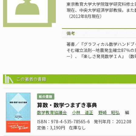
東京教育大学大学院理学研究科修士
現在、中央大学経済学部教授。また
（2012年8月現在）
備考
著書／『グラフィカル数学ハンドブ
そむ確立法則--地震発生確立87％
ー）、『楽しさ発見数学ＩＡ』（数
この著者の書籍
紙の書籍
算数・数学つまずき事典
数学教育協議会
小林 道正
野崎 昭弘
編
ISBN：978-4-535-78565-6
発刊年月： 2012.08
定価：3,190円
在庫なし