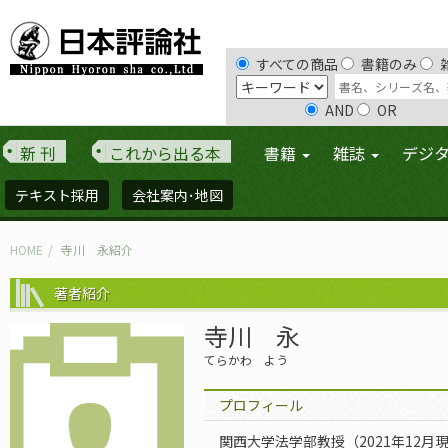
すべての商品
書籍のみ
AND
OR
新 刊
これから出る本
書籍
雑誌
デジ
テキスト採用
会社案内･地図
HOME
寺川 永紹介
著者紹介
寺川 永
てらかわ よう
プロフィール
関西大学法学部教授（2021年12月