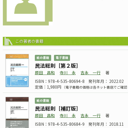
この著者の書籍
紙の書籍
電子書籍
民法総則［第２版］
原田 昌和
寺川 永
吉永 一行
著
ISBN：978-4-535-80694-8
発刊年月： 2022.02
定価：1,980円
（電子書籍の価格は各ネット書店でご確認
紙の書籍
民法総則［補訂版］
原田 昌和
寺川 永
吉永 一行
著
ISBN：978-4-535-80684-9
発刊年月： 2018.11