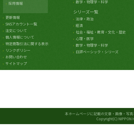
数学・物理学・科学
採用情報
シリーズ一覧
更新情報
法律・政治
SNSアカウント一覧
経済
注文について
社会・福祉・教育・文化・歴史
個人情報について
心理・医学
特定商取引法に関する表示
数学・物理学・科学
リンクポリシー
日評ベーシック・シリーズ
お問い合わせ
サイトマップ
本ホームページに記載の文章・画像・写真
Copyright(C) NIPPON