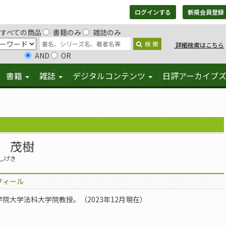
ログインする
新規会員登録
すべての商品
書籍のみ
雑誌のみ
検 索
詳細検索はこちら
AND
OR
書籍
雑誌
デジタルコンテンツ
日評アーカイブ
 茂樹
しげき
フィール
学院大学法科大学院教授。（2023年12月現在）