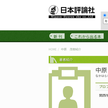
新 刊
これから出る本
HOME
中原 茂樹紹介
著者紹介
中原
なかはら
プロ
関西