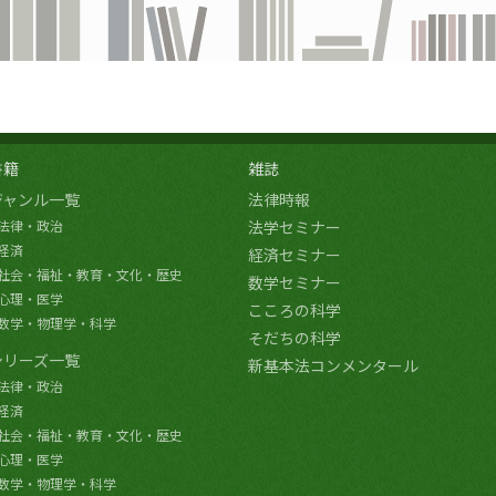
書籍
雑誌
ジャンル一覧
法律時報
法律・政治
法学セミナー
経済
経済セミナー
社会・福祉・教育・文化・歴史
数学セミナー
心理・医学
こころの科学
数学・物理学・科学
そだちの科学
シリーズ一覧
新基本法コンメンタール
法律・政治
経済
社会・福祉・教育・文化・歴史
心理・医学
数学・物理学・科学