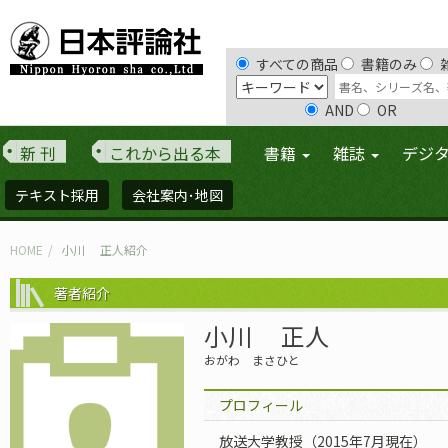
すべての商品
書籍のみ
AND
OR
新 刊
これから出る本
書籍
雑誌
デジ
テキスト採用
会社案内･地図
HOME
小川 正人紹介
著者紹介
小川 正人
おがわ まさひと
プロフィール
放送大学教授（2015年7月現在）