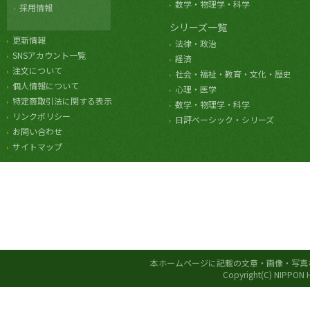
数学・物理学・科学
採用情報
シリーズ一覧
更新情報
法律・政治
SNSアカウント一覧
経済
注文について
社会・福祉・教育・文化・歴史
個人情報について
心理・医学
特定商取引法に関する表示
数学・物理学・科学
リンクポリシー
日評ベーシック・シリーズ
お問い合わせ
サイトマップ
本ホームページに記載の文章・画像・写真
Copyright(C) NIPPON