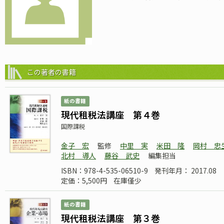
この著者の書籍
紙の書籍
現代租税法講座 第４巻
国際課税
金子 宏
監修
中里 実
米田 隆
岡村 忠
北村 導人
藤谷 武史
編集担当
ISBN：978-4-535-06510-9
発刊年月： 2017.08
定価：5,500円
在庫僅少
紙の書籍
現代租税法講座 第３巻