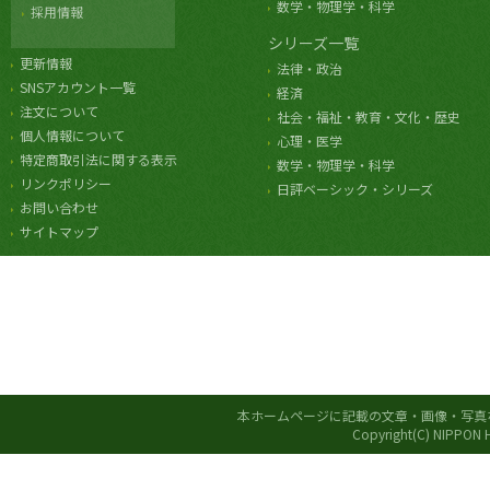
数学・物理学・科学
採用情報
シリーズ一覧
更新情報
法律・政治
SNSアカウント一覧
経済
注文について
社会・福祉・教育・文化・歴史
個人情報について
心理・医学
特定商取引法に関する表示
数学・物理学・科学
リンクポリシー
日評ベーシック・シリーズ
お問い合わせ
サイトマップ
本ホームページに記載の文章・画像・写真
Copyright(C) NIPPON