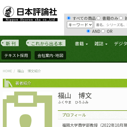
すべての商品
書籍のみ
AND
OR
新 刊
これから出る本
書籍
雑誌
デジ
テキスト採用
会社案内･地図
HOME
福山 博文紹介
著者紹介
福山 博文
ふくやま ひろふみ
プロフィール
福岡大学商学部教授（2022年10月