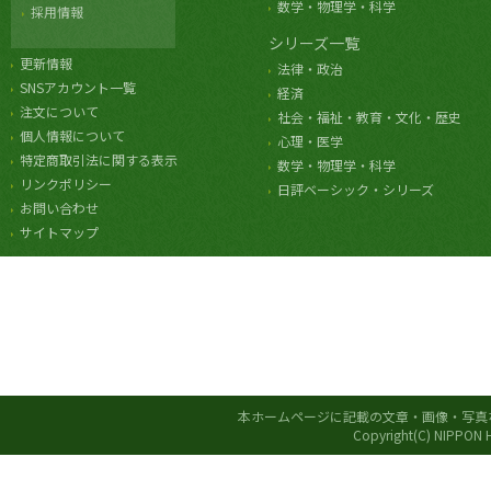
数学・物理学・科学
採用情報
シリーズ一覧
更新情報
法律・政治
SNSアカウント一覧
経済
注文について
社会・福祉・教育・文化・歴史
個人情報について
心理・医学
特定商取引法に関する表示
数学・物理学・科学
リンクポリシー
日評ベーシック・シリーズ
お問い合わせ
サイトマップ
本ホームページに記載の文章・画像・写真
Copyright(C) NIPPON