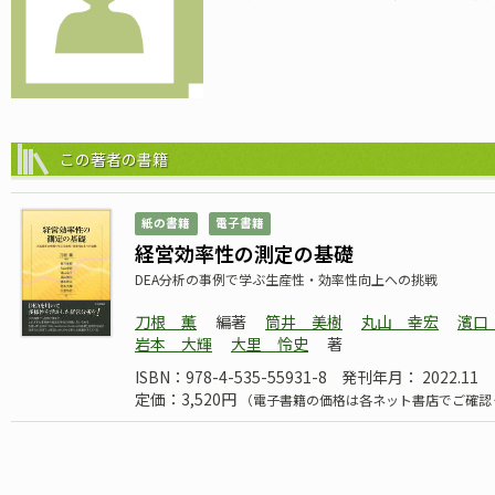
この著者の書籍
紙の書籍
電子書籍
経営効率性の測定の基礎
DEA分析の事例で学ぶ生産性・効率性向上への挑戦
刀根 薫
編著
筒井 美樹
丸山 幸宏
濱口
岩本 大輝
大里 怜史
著
ISBN：978-4-535-55931-8
発刊年月： 2022.11
定価：3,520円
（電子書籍の価格は各ネット書店でご確認