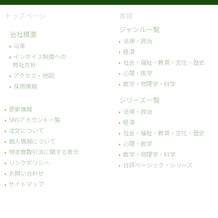
トップページ
書籍
ジャンル一覧
会社概要
法律・政治
沿革
経済
インボイス制度への
社会・福祉・教育・文化・歴史
弊社方針
心理・医学
アクセス・地図
数学・物理学・科学
採用情報
シリーズ一覧
更新情報
法律・政治
SNSアカウント一覧
経済
注文について
社会・福祉・教育・文化・歴史
個人情報について
心理・医学
特定商取引法に関する表示
数学・物理学・科学
リンクポリシー
日評ベーシック・シリーズ
お問い合わせ
サイトマップ