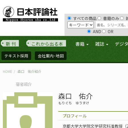
すべての商品
書籍のみ
AND
OR
新 刊
これから出る本
書籍
雑誌
デジ
テキスト採用
会社案内･地図
HOME
森口 佑介紹介
著者紹介
森口 佑介
もりぐち ゆうすけ
プロフィール
京都大学大学院文学研究科准教授（2