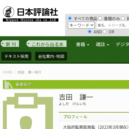
すべての商品
書籍のみ
AND
OR
新 刊
これから出る本
書籍
雑誌
デジ
テキスト採用
会社案内･地図
HOME
吉田 謙一紹介
著者紹介
吉田 謙一
よしだ けんいち
プロフィール
大阪府監察医務監（2023年3月現在