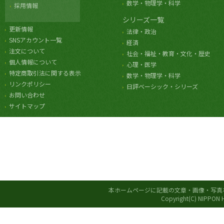
数学・物理学・科学
採用情報
シリーズ一覧
更新情報
法律・政治
SNSアカウント一覧
経済
注文について
社会・福祉・教育・文化・歴史
個人情報について
心理・医学
特定商取引法に関する表示
数学・物理学・科学
リンクポリシー
日評ベーシック・シリーズ
お問い合わせ
サイトマップ
本ホームページに記載の文章・画像・写真
Copyright(C) NIPPON