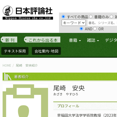
すべての商品
書籍のみ
AND
OR
新 刊
これから出る本
書籍
雑誌
デジ
テキスト採用
会社案内･地図
HOME
尾崎 安央紹介
著者紹介
尾崎 安央
おざき やすひろ
プロフィール
早稲田大学法学学術院教授（2023年