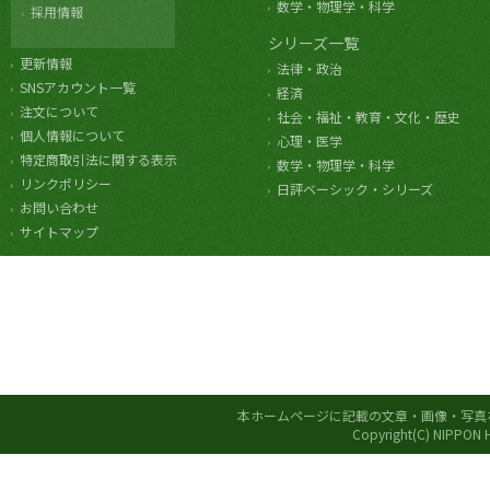
数学・物理学・科学
採用情報
シリーズ一覧
更新情報
法律・政治
SNSアカウント一覧
経済
注文について
社会・福祉・教育・文化・歴史
個人情報について
心理・医学
特定商取引法に関する表示
数学・物理学・科学
リンクポリシー
日評ベーシック・シリーズ
お問い合わせ
サイトマップ
本ホームページに記載の文章・画像・写真
Copyright(C) NIPPON