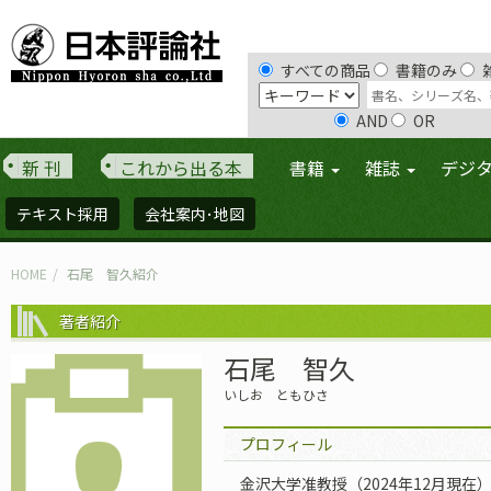
すべての商品
書籍のみ
AND
OR
新 刊
これから出る本
書籍
雑誌
デジ
テキスト採用
会社案内･地図
HOME
石尾 智久紹介
著者紹介
石尾 智久
いしお ともひさ
プロフィール
金沢大学准教授（2024年12月現在