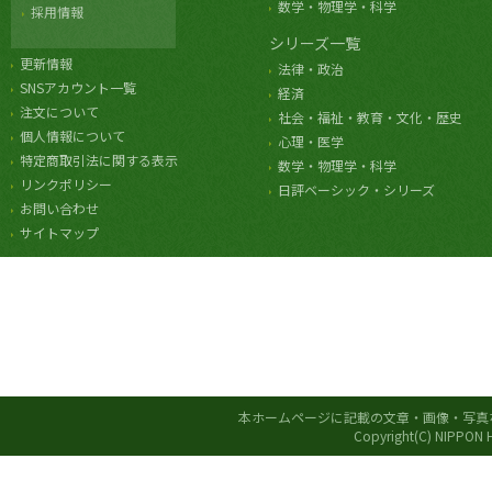
数学・物理学・科学
採用情報
シリーズ一覧
更新情報
法律・政治
SNSアカウント一覧
経済
注文について
社会・福祉・教育・文化・歴史
個人情報について
心理・医学
特定商取引法に関する表示
数学・物理学・科学
リンクポリシー
日評ベーシック・シリーズ
お問い合わせ
サイトマップ
本ホームページに記載の文章・画像・写真
Copyright(C) NIPPON