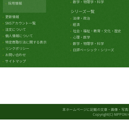
数学・物理学・科学
採用情報
シリーズ一覧
更新情報
法律・政治
SNSアカウント一覧
経済
注文について
社会・福祉・教育・文化・歴史
個人情報について
心理・医学
特定商取引法に関する表示
数学・物理学・科学
リンクポリシー
日評ベーシック・シリーズ
お問い合わせ
サイトマップ
本ホームページに記載の文章・画像・写真
Copyright(C) NIPPON