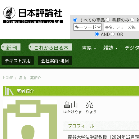
すべての商品
書籍のみ
AND
OR
新 刊
これから出る本
書籍
雑誌
デジ
テキスト採用
会社案内･地図
HOME
畠山 亮紹介
著者紹介
畠山 亮
はたけやま りょう
プロフィール
龍谷大学法学部教授（2024年12月