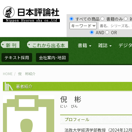
すべての商品
書籍のみ
AND
OR
新 刊
これから出る本
書籍
雑誌
デジ
テキスト採用
会社案内･地図
HOME
倪 彬紹介
著者紹介
倪 彬
にい びん
プロフィール
法政大学経済学部教授（2024年12