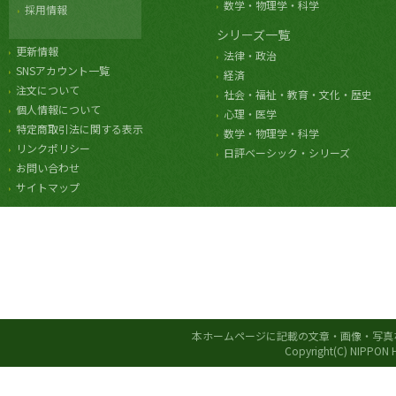
数学・物理学・科学
採用情報
シリーズ一覧
更新情報
法律・政治
SNSアカウント一覧
経済
注文について
社会・福祉・教育・文化・歴史
個人情報について
心理・医学
特定商取引法に関する表示
数学・物理学・科学
リンクポリシー
日評ベーシック・シリーズ
お問い合わせ
サイトマップ
本ホームページに記載の文章・画像・写真
Copyright(C) NIPPON