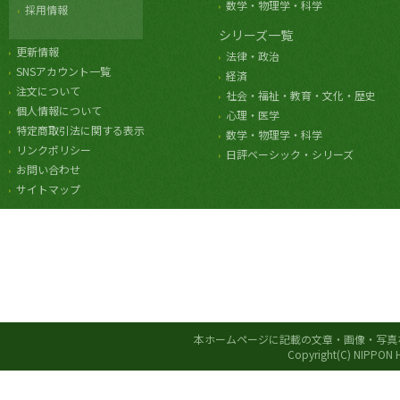
数学・物理学・科学
採用情報
シリーズ一覧
更新情報
法律・政治
SNSアカウント一覧
経済
注文について
社会・福祉・教育・文化・歴史
個人情報について
心理・医学
特定商取引法に関する表示
数学・物理学・科学
リンクポリシー
日評ベーシック・シリーズ
お問い合わせ
サイトマップ
本ホームページに記載の文章・画像・写真
Copyright(C) NIPPON