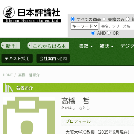
すべての商品
書籍のみ
AND
OR
新 刊
これから出る本
書籍
雑誌
デジ
テキスト採用
会社案内･地図
HOME
高橋 哲紹介
著者紹介
高橋 哲
たかはし さとし
プロフィール
大阪大学准教授（2025年6月現在）