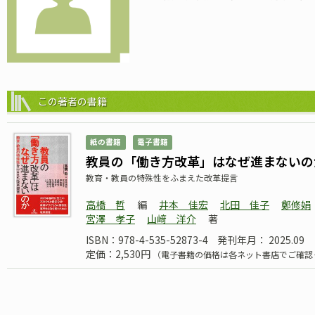
この著者の書籍
紙の書籍
電子書籍
教員の「働き方改革」はなぜ進まないの
教育・教員の特殊性をふまえた改革提言
高橋 哲
編
井本 佳宏
北田 佳子
鄭修娟
宮澤 孝子
山﨑 洋介
著
ISBN：978-4-535-52873-4
発刊年月： 2025.09
定価：2,530円
（電子書籍の価格は各ネット書店でご確認