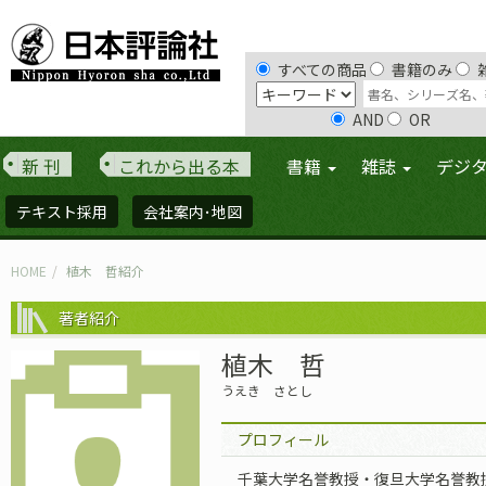
すべての商品
書籍のみ
AND
OR
新 刊
これから出る本
書籍
雑誌
デジ
テキスト採用
会社案内･地図
HOME
植木 哲紹介
著者紹介
植木 哲
うえき さとし
プロフィール
千葉大学名誉教授・復旦大学名誉教授