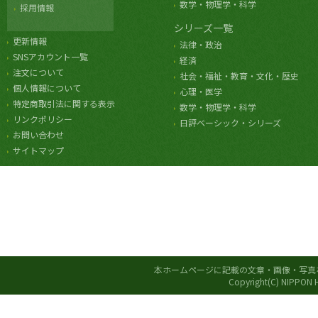
数学・物理学・科学
採用情報
シリーズ一覧
更新情報
法律・政治
SNSアカウント一覧
経済
注文について
社会・福祉・教育・文化・歴史
個人情報について
心理・医学
特定商取引法に関する表示
数学・物理学・科学
リンクポリシー
日評ベーシック・シリーズ
お問い合わせ
サイトマップ
本ホームページに記載の文章・画像・写真
Copyright(C) NIPPON