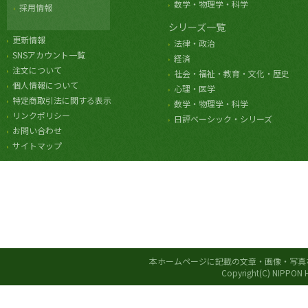
数学・物理学・科学
採用情報
シリーズ一覧
更新情報
法律・政治
SNSアカウント一覧
経済
注文について
社会・福祉・教育・文化・歴史
個人情報について
心理・医学
特定商取引法に関する表示
数学・物理学・科学
リンクポリシー
日評ベーシック・シリーズ
お問い合わせ
サイトマップ
本ホームページに記載の文章・画像・写真
Copyright(C) NIPPON