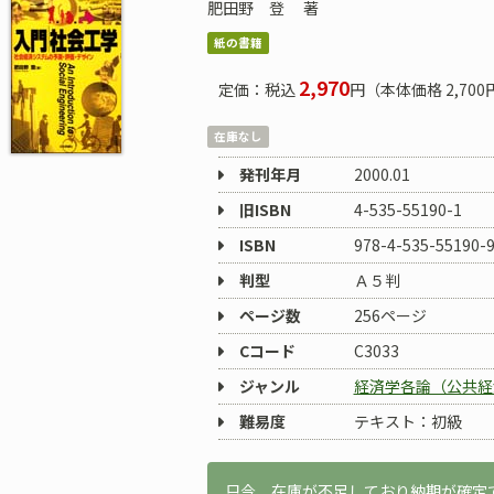
肥田野 登
著
紙の書籍
2,970
定価：税込
円（本体価格 2,700
在庫なし
発刊年月
2000.01
旧ISBN
4-535-55190-1
ISBN
978-4-535-55190-
判型
Ａ５判
ページ数
256ページ
Cコード
C3033
ジャンル
経済学各論（公共経
難易度
テキスト：初級
只今、在庫が不足しており納期が確定