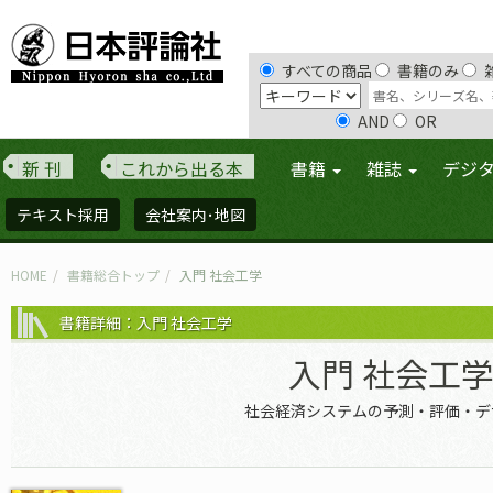
すべての商品
書籍のみ
AND
OR
新 刊
これから出る本
書籍
雑誌
デジ
テキスト採用
会社案内･地図
HOME
書籍総合トップ
入門 社会工学
書籍詳細：入門 社会工学
入門 社会工
社会経済システムの予測・評価・デ