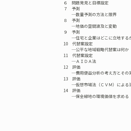
６ 問題発見と目標設定
７ 予測
─数量予測の方法と限界
８ 予測
─地価の空間波及と変動
９ 予測
─住宅と企業はどこに立地する
10 代替案設定
─公平な地域戦略代替案は何か
11 代替案設定
─ＡＩＤＡ法
12 評価
─費用便益分析の考え方とその
13 評価
─仮想市場法（ＣＶＭ）による清
14 評価
─保全緑地の環境価値を求める