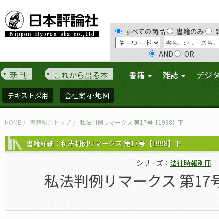
すべての商品
書籍のみ
AND
OR
新 刊
これから出る本
書籍
雑誌
デジ
テキスト採用
会社案内･地図
HOME
書籍総合トップ
私法判例リマークス 第17号【1998】下
書籍詳細：私法判例リマークス 第17号【1998】下
シリーズ：
法律時報別冊
私法判例リマークス 第17号