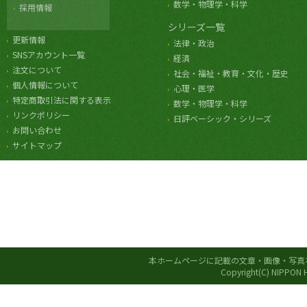
数学・物理学・科学
採用情報
シリーズ一覧
更新情報
法律・政治
SNSアカウント一覧
経済
注文について
社会・福祉・教育・文化・歴史
個人情報について
心理・医学
特定商取引法に関する表示
数学・物理学・科学
リンクポリシー
日評ベーシック・シリーズ
お問い合わせ
サイトマップ
本ホームページに記載の文章・画像・写真
Copyright(C) NIPPON