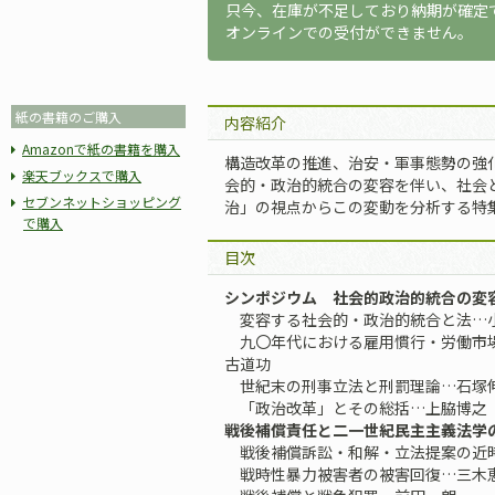
只今、在庫が不足しており納期が確定
オンラインでの受付ができません。
紙の書籍のご購入
内容紹介
Amazonで紙の書籍を購入
構造改革の推進、治安・軍事態勢の強
楽天ブックスで購入
会的・政治的統合の変容を伴い、社会
セブンネットショッピング
治」の視点からこの変動を分析する特
で購入
目次
シンポジウム 社会的政治的統合の変
変容する社会的・政治的統合と法…
九〇年代における雇用慣行・労働市場
古道功
世紀末の刑事立法と刑罰理論…石塚
「政治改革」とその総括…上脇博之
戦後補償責任と二一世紀民主主義法学
戦後補償訴訟・和解・立法提案の近
戦時性暴力被害者の被害回復…三木