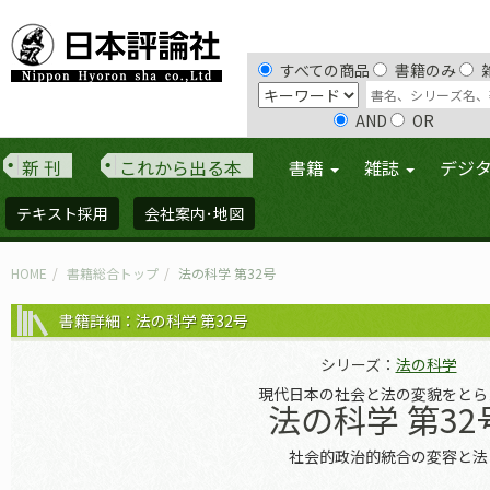
すべての商品
書籍のみ
AND
OR
新 刊
これから出る本
書籍
雑誌
デジ
テキスト採用
会社案内･地図
HOME
書籍総合トップ
法の科学 第32号
書籍詳細：法の科学 第32号
シリーズ：
法の科学
現代日本の社会と法の変貌をとら
法の科学 第32
社会的政治的統合の変容と法