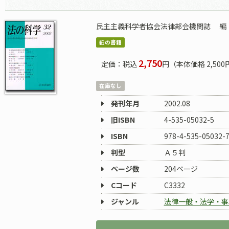
民主主義科学者協会法律部会機関誌
編
紙の書籍
2,750
定価：税込
円（本体価格 2,500
在庫なし
発刊年月
2002.08
旧ISBN
4-535-05032-5
ISBN
978-4-535-05032-
判型
Ａ５判
ページ数
204ページ
Cコード
C3332
ジャンル
法律一般・法学・事