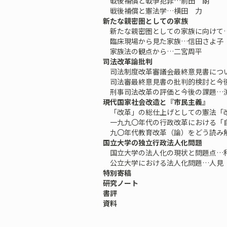
戦後補償と戦争犯罪…前田 朗
戦後補償と憲法学…横田 力
新たな親密圏としての家族
新たな親密圏としての家族に向けて
臨床現場から見た家族…信田さよ子
家族法の観点から…二宮周平
司法改革論批判
司法制度改革審議会最終意見書につ
司法審最終意見書の批判的検討と今
刑事司法改革の評価と今後の課題…
現代国家社会改造と『市民主義』
「改革」の総仕上げとしての憲法「改
一九九〇年代の行政改革における「
九〇年代教育改革（論）をどう読み
国立大学の独立行政法人化問題
国立大学の法人化の現状と問題点…
公立大学における法人化問題…人見
特別寄稿
研究ノート
書評
資料