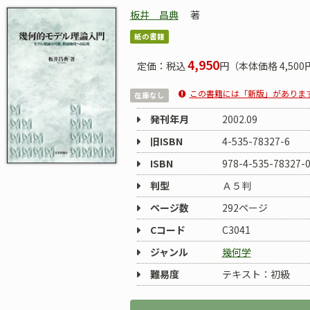
板井 昌典
著
紙の書籍
4,950
定価：税込
円（本体価格 4,500
この書籍には「新版」がありま
在庫なし
発刊年月
2002.09
旧ISBN
4-535-78327-6
ISBN
978-4-535-78327-
判型
Ａ５判
ページ数
292ページ
Cコード
C3041
ジャンル
幾何学
難易度
テキスト：初級