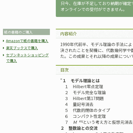
只今、在庫が不足しており納期が確定
オンラインでの受付ができません。
紙の書籍のご購入
内容紹介
Amazonで紙の書籍を購入
1990年代前半、モデル理論の手法に
楽天ブックスで購入
決されたことを契機に、代数幾何学や
セブンネットショッピング
た。この成果とそれ以降の成果につい
で購入
目次
"
１ モデル理論とは
１ Hilbert零点定理
２ モデル完全な理論
３ Hilbert第17問題
４ 量記号消去
５ 代数的閉体のタイプ
６ コンパクト性定理
eq
７
Ｍ
という考え方と仮想元消去
２ 整数論との交流