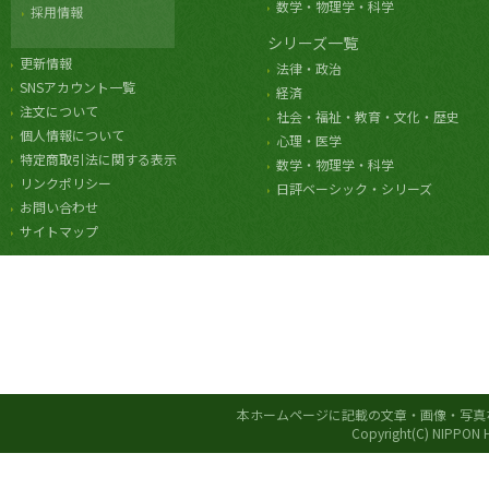
数学・物理学・科学
採用情報
シリーズ一覧
更新情報
法律・政治
SNSアカウント一覧
経済
注文について
社会・福祉・教育・文化・歴史
個人情報について
心理・医学
特定商取引法に関する表示
数学・物理学・科学
リンクポリシー
日評ベーシック・シリーズ
お問い合わせ
サイトマップ
本ホームページに記載の文章・画像・写真
Copyright(C) NIPPON