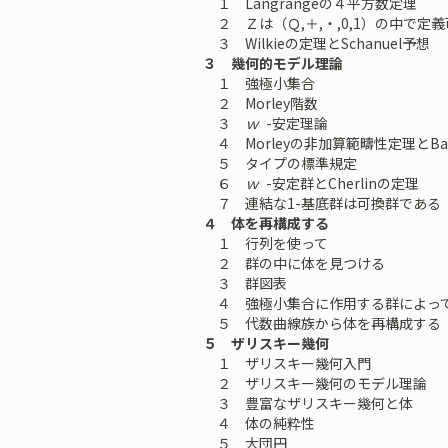
１ Langrangeの４平方数定理
２ Ｚは（Ｑ,＋,・,0,1）の中で定
３ Wilkieの定理とSchanuel予想
３ 幾何的モデル理論
１ 強極小集合
２ Morley階数
３
ｗ
-安定理論
４ Morleyの非加算範疇性定理とBaldw
５ タイプの標準規定
６
ｗ
-安定群とCherlinの定理
７ 連結な1-基底群は可換群である
４ 体を再構成する
１ 行列を使って
２ 群の中に体を見つける
３ 群図表
４ 強極小集合に作用する群によっ
５ 代数曲線族から体を再構成する
５ ザリスキー幾何
１ ザリスキー幾何入門
２ ザリスキー幾何のモデル理論
３ 豊富なザリスキー幾何と体
４ 体の純粋性
５ 大団円