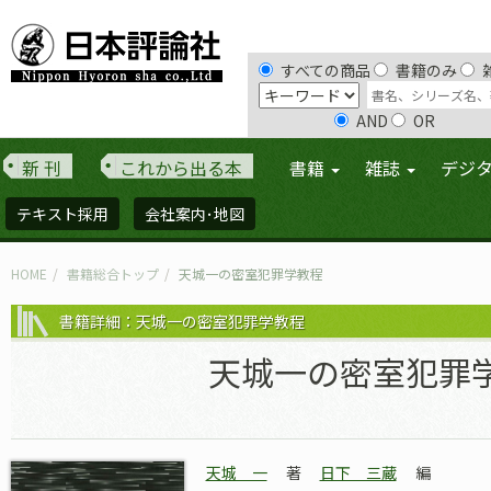
すべての商品
書籍のみ
AND
OR
新 刊
これから出る本
書籍
雑誌
デジ
テキスト採用
会社案内･地図
HOME
書籍総合トップ
天城一の密室犯罪学教程
書籍詳細：天城一の密室犯罪学教程
天城一の密室犯罪
天城 一
著
日下 三蔵
編