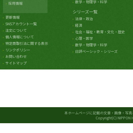
数学・物理学・科学
採用情報
シリーズ一覧
更新情報
法律・政治
SNSアカウント一覧
経済
注文について
社会・福祉・教育・文化・歴史
個人情報について
心理・医学
特定商取引法に関する表示
数学・物理学・科学
リンクポリシー
日評ベーシック・シリーズ
お問い合わせ
サイトマップ
本ホームページに記載の文章・画像・写真
Copyright(C) NIPPON