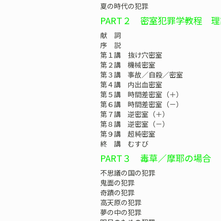
夏の時代の犯罪
PART２ 密室犯罪学教程 
献 詞
序 説
第１講 抜け穴密室
第２講 機械密室
第３講 事故／自殺／密室
第４講 内出血密室
第５講 時間差密室（＋）
第６講 時間差密室（－）
第７講 逆密室（＋）
第８講 逆密室（－）
第９講 超純密室
終 講 むすび
PART３ 毒草／摩耶の場合
不思議の国の犯罪
鬼面の犯罪
奇蹟の犯罪
高天原の犯罪
夢の中の犯罪