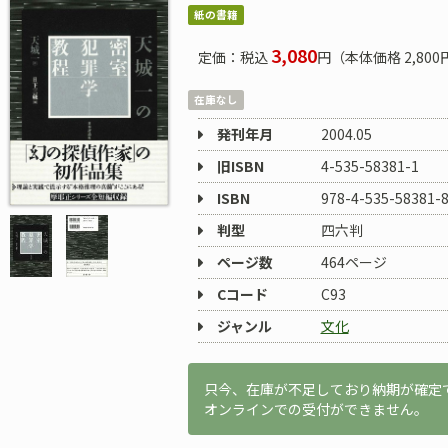
紙の書籍
3,080
定価：税込
円（本体価格 2,800
在庫なし
発刊年月
2004.05
旧ISBN
4-535-58381-1
ISBN
978-4-535-58381-
判型
四六判
ページ数
464ページ
Cコード
C93
ジャンル
文化
只今、在庫が不足しており納期が確定
オンラインでの受付ができません。