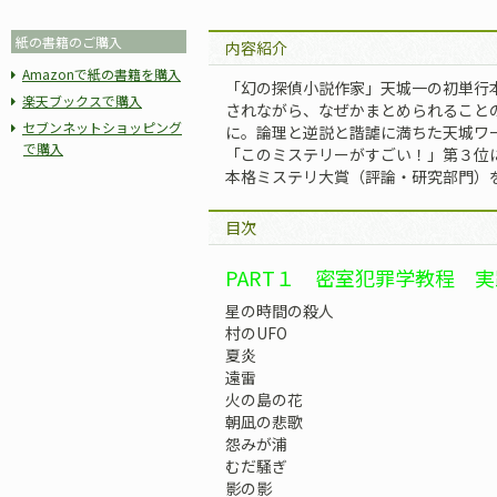
紙の書籍のご購入
内容紹介
Amazonで紙の書籍を購入
「幻の探偵小説作家」天城一の初単行
楽天ブックスで購入
されながら、なぜかまとめられること
セブンネットショッピング
に。論理と逆説と諧謔に満ちた天城ワー
で購入
「このミステリーがすごい！」第３位に
本格ミステリ大賞（評論・研究部門）
目次
PART１ 密室犯罪学教程 
星の時間の殺人
村のUFO
夏炎
遠雷
火の島の花
朝凪の悲歌
怨みが浦
むだ騒ぎ
影の影