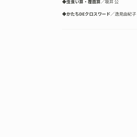
◆虫食い算・覆面算
／坂井 公
◆かたちDEクロスワード
／逸見由紀子