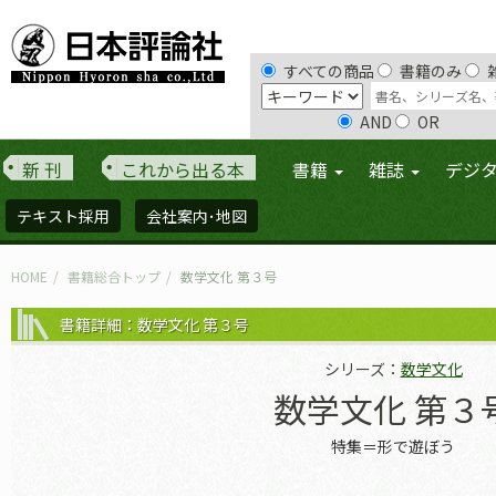
すべての商品
書籍のみ
AND
OR
新 刊
これから出る本
書籍
雑誌
デジ
テキスト採用
会社案内･地図
HOME
書籍総合トップ
数学文化 第３号
書籍詳細：数学文化 第３号
シリーズ：
数学文化
数学文化 第３
特集＝形で遊ぼう