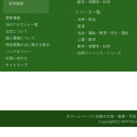
数学・物理学・科学
採用情報
シリーズ一覧
更新情報
法律・政治
SNSアカウント一覧
経済
注文について
社会・福祉・教育・文化・歴史
個人情報について
心理・医学
特定商取引法に関する表示
数学・物理学・科学
リンクポリシー
日評ベーシック・シリーズ
お問い合わせ
サイトマップ
本ホームページに記載の文章・画像・写真
Copyright(C) NIPPON