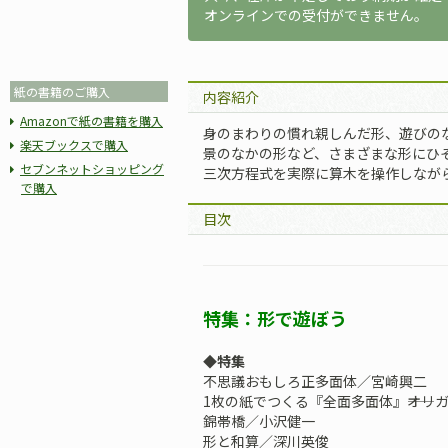
オンラインでの受付ができません。
紙の書籍のご購入
内容紹介
Amazonで紙の書籍を購入
身のまわりの慣れ親しんだ形、遊びの
楽天ブックスで購入
景のなかの形など、さまざまな形にひ
セブンネットショッピング
三次方程式を実際に算木を操作しなが
で購入
目次
特集：形で遊ぼう
◆特集
不思議おもしろ正多面体／宮崎興二
1枚の紙でつくる『全面多面体』――オ
錦帯橋／小沢健一
形と和算／深川英俊