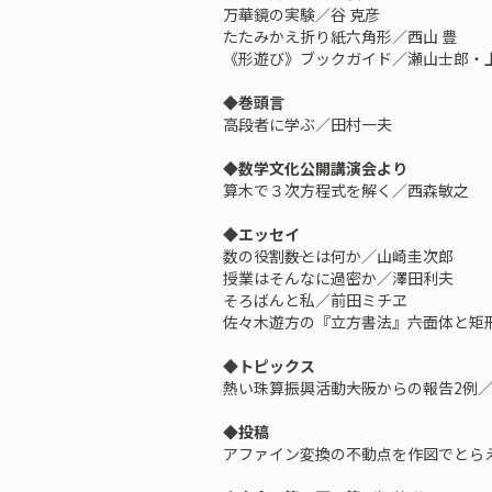
万華鏡の実験／谷 克彦
たたみかえ折り紙六角形／西山 豊
《形遊び》ブックガイド／瀬山士郎・
◆巻頭言
高段者に学ぶ／田村一夫
◆数学文化公開講演会より
算木で３次方程式を解く／西森敏之
◆エッセイ
数の役割――数とは何か／山崎圭次郎
授業はそんなに過密か／澤田利夫
そろばんと私／前田ミチヱ
佐々木遊方の『立方書法』――六面体と矩
◆トピックス
熱い珠算振興活動――大阪からの報告2例／
◆投稿
アファイン変換の不動点を作図でとらえ