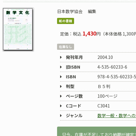
日本数学協会
編集
紙の書籍
1,430
定価：税込
円（本体価格 1,300
在庫なし
発刊年月
2004.10
旧ISBN
4-535-60233-6
ISBN
978-4-535-60233-
判型
Ｂ５判
ページ数
100ページ
Cコード
C3041
ジャンル
数学一般・数学への
只今、在庫が不足しており納期が確定