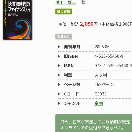
滝川 好夫
著
紙の書籍
2,090
定価：税込
円（本体価格 1,900
在庫なし
発刊年月
2005.06
旧ISBN
4-535-55460-9
ISBN
978-4-535-55460-
判型
Ａ５判
ページ数
168ページ
Cコード
C3033
ジャンル
金融
只今、在庫が不足しており納期が確定
オンラインでの受付ができません。