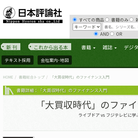
すべての商品
書籍のみ
AND
OR
新 刊
これから出る本
書籍
雑誌
デジ
テキスト採用
会社案内･地図
HOME
書籍総合トップ
「大買収時代」のファイナンス入門
書籍詳細：「大買収時代」のファイナンス入門
「大買収時代」のファイ
ライブドア vs フジテレビに学