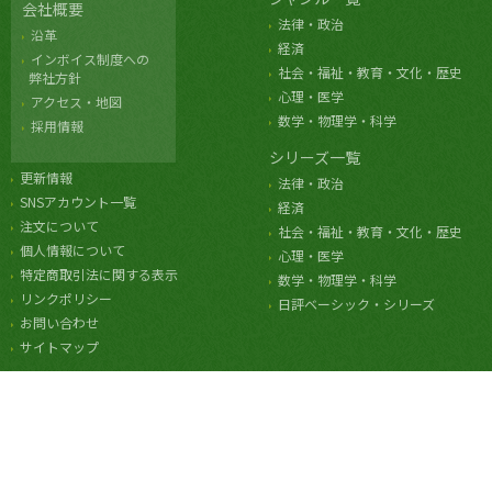
会社概要
法律・政治
沿革
経済
インボイス制度への
社会・福祉・教育・文化・歴史
弊社方針
心理・医学
アクセス・地図
数学・物理学・科学
採用情報
シリーズ一覧
更新情報
法律・政治
SNSアカウント一覧
経済
注文について
社会・福祉・教育・文化・歴史
個人情報について
心理・医学
特定商取引法に関する表示
数学・物理学・科学
リンクポリシー
日評ベーシック・シリーズ
お問い合わせ
サイトマップ