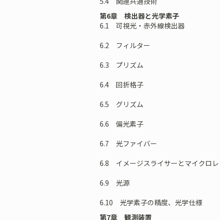
5.4 関連共通技術
第6章 検出器と光学素子
6.1 可視光・赤外線検出器
6.2 フィルター
6.3 プリズム
6.4 回折格子
6.5 グリズム
6.6 偏光素子
6.7 光ファイバー
6.8 イメージスライサーとマイクロ
6.9 光源
6.10 光学素子の精度、光学仕様
第7章 観測装置