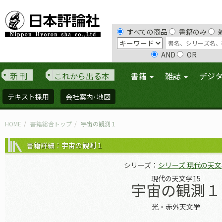
すべての商品
書籍のみ
AND
OR
新 刊
これから出る本
書籍
雑誌
デジ
テキスト採用
会社案内･地図
HOME
書籍総合トップ
宇宙の観測１
書籍詳細：宇宙の観測１
シリーズ：
シリーズ 現代の天文
現代の天文学15
宇宙の観測１
光・赤外天文学