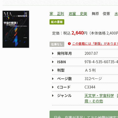
家 正則
岩室 史英
舞原 俊憲
紙の書籍
2,640
定価：税込
円（本体価格 2,400
この書籍には「新版」がありま
在庫なし
発刊年月
2007.07
ISBN
978-4-535-60735-
判型
Ａ５判
ページ数
312ページ
Cコード
C3344
ジャンル
天文学・宇宙科学
冊・その他
只今、在庫が不足しており納期が確定