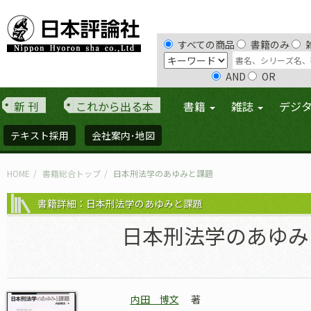
すべての商品
書籍のみ
AND
OR
新 刊
これから出る本
書籍
雑誌
デジ
テキスト採用
会社案内･地図
HOME
書籍総合トップ
日本刑法学のあゆみと課題
書籍詳細：日本刑法学のあゆみと課題
日本刑法学のあゆみ
内田 博文
著