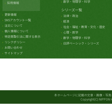
数学・物理学・科学
採用情報
シリーズ一覧
更新情報
法律・政治
SNSアカウント一覧
経済
注文について
社会・福祉・教育・文化・歴史
個人情報について
心理・医学
特定商取引法に関する表示
数学・物理学・科学
リンクポリシー
日評ベーシック・シリーズ
お問い合わせ
サイトマップ
本ホームページに記載の文章・画像・写真
Copyright(C) NIPPON