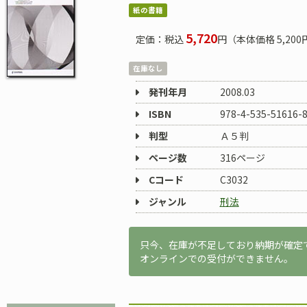
紙の書籍
5,720
定価：税込
円（本体価格 5,200
在庫なし
発刊年月
2008.03
ISBN
978-4-535-51616-
判型
Ａ５判
ページ数
316ページ
Cコード
C3032
ジャンル
刑法
只今、在庫が不足しており納期が確定
オンラインでの受付ができません。