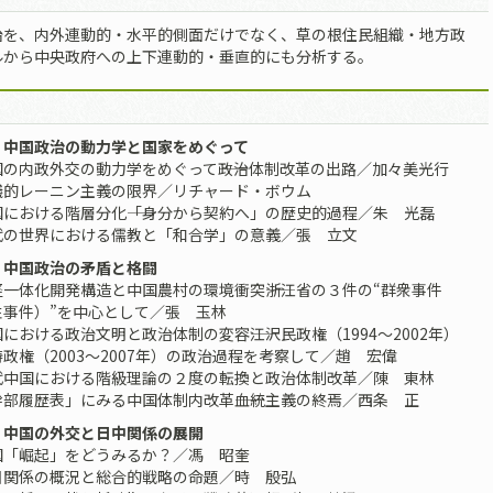
治を、内外連動的・水平的側面だけでなく、草の根住民組織・地方政
ルから中央政府への上下連動的・垂直的にも分析する。
 中国政治の動力学と国家をめぐって
の内政外交の動力学をめぐって――政治体制改革の出路／加々美光行
議的レーニン主義の限界／リチャード・ボウム
における階層分化――「身分から契約へ」の歴史的過程／朱 光磊
代の世界における儒教と「和合学」の意義／張 立文
 中国政治の矛盾と格闘
一体化開発構造と中国農村の環境衝突――浙江省の３件の“群衆事件
性事件）”を中心として／張 玉林
における政治文明と政治体制の変容――江沢民政権（1994～2002年）
政権（2003～2007年）の政治過程を考察して／趙 宏偉
代中国における階級理論の２度の転換と政治体制改革／陳 東林
部履歴表」にみる中国体制内改革――血統主義の終焉／西条 正
 中国の外交と日中関係の展開
国「崛起」をどうみるか？／馮 昭奎
日関係の概況と総合的戦略の命題／時 殷弘