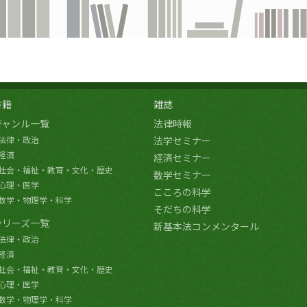
書籍
雑誌
ジャンル一覧
法律時報
法律・政治
法学セミナー
経済
経済セミナー
社会・福祉・教育・文化・歴史
数学セミナー
心理・医学
こころの科学
数学・物理学・科学
そだちの科学
シリーズ一覧
新基本法コンメンタール
法律・政治
経済
社会・福祉・教育・文化・歴史
心理・医学
数学・物理学・科学