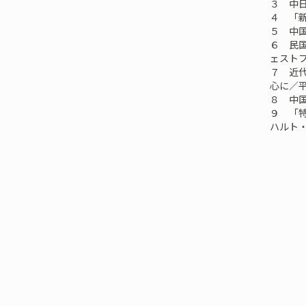
３ 中
４ 「
５ 中
６ 民国期
ェスト
７ 近代
心に／
８ 中国
９ 「特
ハルト