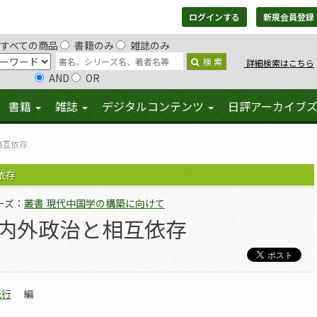
ログインする
新規会員登録
すべての商品
書籍のみ
雑誌のみ
検 索
詳細検索はこちら
AND
OR
書籍
雑誌
デジタルコンテンツ
日評アーカイブ
相互依存
依存
ーズ：
叢書 現代中国学の構築に向けて
内外政治と相互依存
光行
編