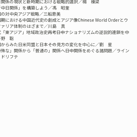
日関係の現状と新時期における戦略的選択／楊 棟梁
新中日関係」を構築しよう／馮 昭奎
国の対中央アジア戦略／三船恵美
における中国近代史の創成とアジア像――Chinese World Orderとウ
ファリア体制のはざまで／川島 真
「東アジア」地域政治史再考――日中ナショナリズムの逆説的連鎖を中
平野 聡
からみた日米同盟と日本――その見方の変化を中心に／劉 星
殊な」関係から「普通の」関係へ――日中関係をめぐる諸問題／ライン
・ドリフテ