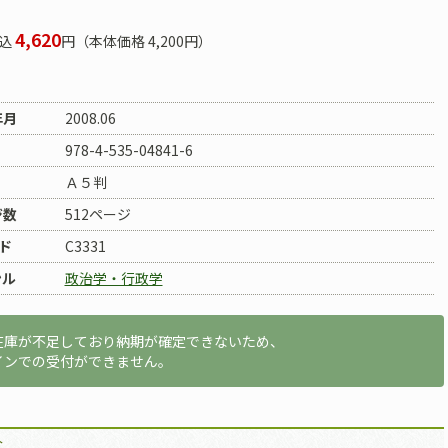
4,620
込
円（本体価格 4,200円）
年月
2008.06
978-4-535-04841-6
Ａ５判
ジ数
512ページ
ド
C3331
ンル
政治学・行政学
在庫が不足しており納期が確定できないため、
インでの受付ができません。
介