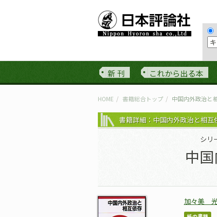
新 刊
これから出る本
HOME
書籍総合トップ
中国内外政治と
書籍詳細：中国内外政治と相互
シリ
中国
加々美 
紙の書籍