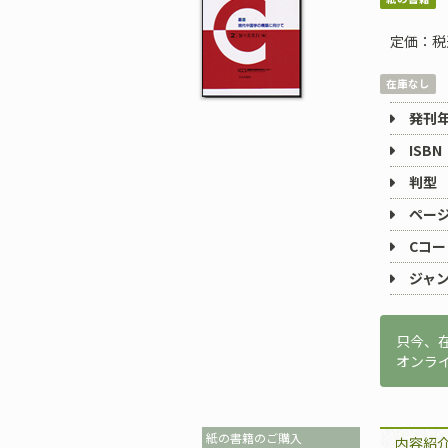
定価：税
在庫なし
発刊
ISBN
判型
ペー
Cコー
ジャ
只今、
オンラ
紙の書籍のご購入
内容紹