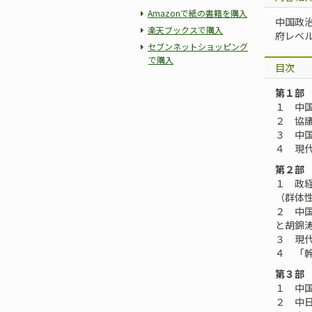
Amazonで紙の書籍を購入
中国政
楽天ブックスで購入
府レベ
セブンネットショッピング
で購入
目次
第１部
１ 中国
２ 協
３ 中国
４ 現
第２部
１ 政経
（群体
２ 中国
と胡錦涛
３ 現
４ 「幹
第３部
１ 中
２ 中